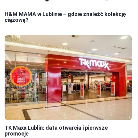
H&M MAMA w Lublinie – gdzie znaleźć kolekcję
ciążową?
TK Maxx Lublin: data otwarcia i pierwsze
promocje