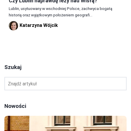
Czy Lublin naprawdę leży nad Wisłą?
Lublin, usytuowany w wschodniej Polsce, zachwyca bogatą
historią oraz wyjątkowym położeniem geografi...
Katarzyna Wójcik
2
3
4
Szukaj
Nowości