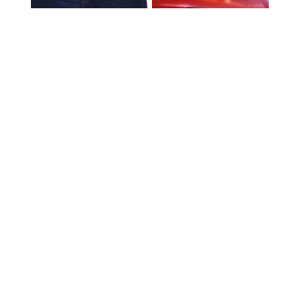
H&M MAMA w
TK Maxx Lublin:
Lublinie – gdzie
data otwarcia i
znaleźć kolekcję
pierwsze promocje
ciążową?