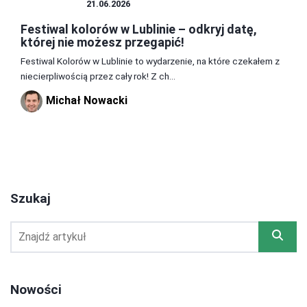
ROZRYWKA
21.06.2026
Festiwal kolorów w Lublinie – odkryj datę,
której nie możesz przegapić!
Festiwal Kolorów w Lublinie to wydarzenie, na które czekałem z
niecierpliwością przez cały rok! Z ch...
Michał Nowacki
1
2
3
Szukaj
Nowości