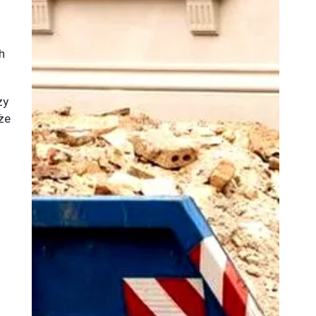
h
zy
że