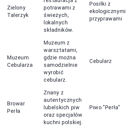
restauracja z
Posiłki z
Zielony
potrawami z
ekologicznymi
Talerzyk
świeżych,
przyprawami
lokalnych
składników.
Muzeum z
warsztatami,
Muzeum
gdzie można
Cebularz
Cebularza
samodzielnie
wyrobić
cebularz.
Znany z
autentycznych
Browar
lubelskich piw
Piwo "Perła"
Perła
oraz specjałów
kuchni polskiej.