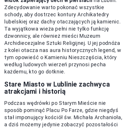
widok zapierający dech w piersiach
na Lublin.
Zdecydowanie warto pokonać wszystkie
schody, aby dostrzec kontury Archikatedry
lubelskiej oraz dachy otaczających ją kamienic.
Ta wyjątkowa wieża pełni nie tylko funkcję
dzwonnicy, ale również mieści Muzeum
Archidiecezjalne Sztuki Religijnej. U jej podnóża
z kolei otacza nas aura historycznych legend, w
tym opowieść o Kamieniu Nieszczęścia, który
według ludowych wierzeń przynosi pecha
każdemu, kto go dotknie.
Stare Miasto w Lublinie zachwyca
atrakcjami i historią
Podczas wędrówki po Starym Mieście nie
sposób pominąć Placu Po Farze, gdzie niegdyś
stał imponujący kościół św. Michała Archanioła,
a dziś możemy jedynie zobaczyć pozostałości