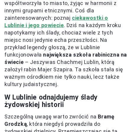
współtworzyła to miasto, żyjąc w harmonii z
innymi grupami etnicznymi. Coś dla
zainteresowanych: poznaj
ciekawostki o
Lublinie i jego powiecie
. Dziś na każdym kroku
napotykamy ich ślady, chociaż wiele z tych
miejsc nosi jedynie echa przeszłości. Na
przykład legendy głoszą, że w Lublinie
funkcjonowała
największa szkoła rabiniczna na
świecie
– Jeszywas Chachmej Lublin, którą
założył rabin Majer Szapira. Ta szkoła stała się
ważnym ośrodkiem nie tylko nauki, lecz także
kultury judaistycznej.
W Lublinie odnajdujemy ślady
żydowskiej historii
Szczególną uwagę warto zwrócić na
Bramę
Grodzką
, która niegdyś prowadziła do
żydowskiej dzielnicy. Przemieszczając się tą