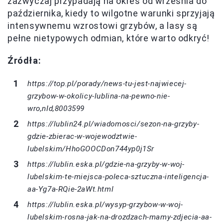
zazwyczaj przypadają na okres od września do
października, kiedy to wilgotne warunki sprzyjają
intensywnemu wzrostowi grzybów, a lasy są
pełne nietypowych odmian, które warto odkryć!
Źródła:
https://top.pl/porady/news-tu-jest-najwiecej-
grzybow-w-okolicy-lublina-na-pewno-nie-
wro,nId,8003599
https://lublin24.pl/wiadomosci/sezon-na-grzyby-
gdzie-zbierac-w-wojewodztwie-
lubelskim/HhoGOOCDon744yp0j1Sr
https://lublin.eska.pl/gdzie-na-grzyby-w-woj-
lubelskim-te-miejsca-poleca-sztuczna-inteligencja-
aa-Yg7a-RQie-2aWt.html
https://lublin.eska.pl/wysyp-grzybow-w-woj-
lubelskim-rosna-jak-na-drozdzach-mamy-zdjecia-aa-