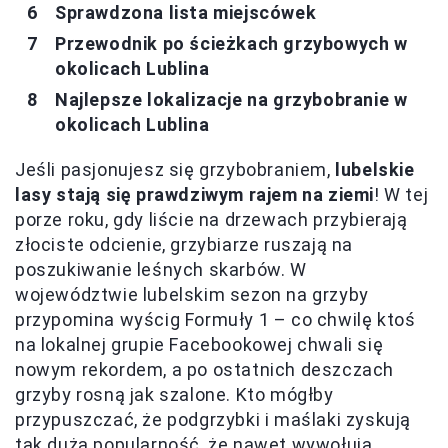
Sprawdzona lista miejscówek
Przewodnik po ścieżkach grzybowych w
okolicach Lublina
Najlepsze lokalizacje na grzybobranie w
okolicach Lublina
Jeśli pasjonujesz się grzybobraniem,
lubelskie
lasy stają się prawdziwym rajem na ziemi
! W tej
porze roku, gdy liście na drzewach przybierają
złociste odcienie, grzybiarze ruszają na
poszukiwanie leśnych skarbów. W
województwie lubelskim sezon na grzyby
przypomina wyścig Formuły 1 – co chwilę ktoś
na lokalnej grupie Facebookowej chwali się
nowym rekordem, a po ostatnich deszczach
grzyby rosną jak szalone. Kto mógłby
przypuszczać, że podgrzybki i maślaki zyskują
tak dużą popularność, że nawet wywołują