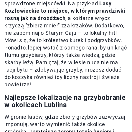
sprawdzone miejscówki. Na przykład
Lasy
Kozłowieckie to miejsce, w którym prawdziwki
rosną jak na drożdżach
, a koźlarze wręcz
krzyczą "zbierz mnie!" zza krzaków. Dodatkowo,
nie zapominaj o Starym Gaju – to lokalny hit!
Mówi się, że to królestwo kurek i podgrzybków.
Ponadto, lepiej wstać z samego rana, by uniknąć
tłumu grzybiarzy, którzy także wiedzą, gdzie
skarby leżą. Pamiętaj, że w lesie nuda nie ma
racji bytu – zdobywając grzyby, możesz dodać
do koszyka również idylliczny nastrój i świeże
powietrze!
Najlepsze lokalizacje na grzybobranie
w okolicach Lublina
W gronie lasów, gdzie zbiory grzybów zazwyczaj
imponują, warto wymienić także okolice
Kraśnika.
Tamtejsze tereny tętnią życiem i