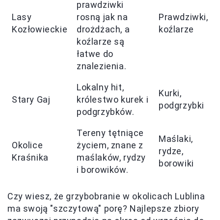
prawdziwki
Lasy
rosną jak na
Prawdziwki,
Kozłowieckie
drożdżach, a
koźlarze
koźlarze są
łatwe do
znalezienia.
Lokalny hit,
Kurki,
Stary Gaj
królestwo kurek i
podgrzybki
podgrzybków.
Tereny tętniące
Maślaki,
Okolice
życiem, znane z
rydze,
Kraśnika
maślaków, rydzy
borowiki
i borowików.
Czy wiesz, że grzybobranie w okolicach Lublina
ma swoją "szczytową" porę? Najlepsze zbiory