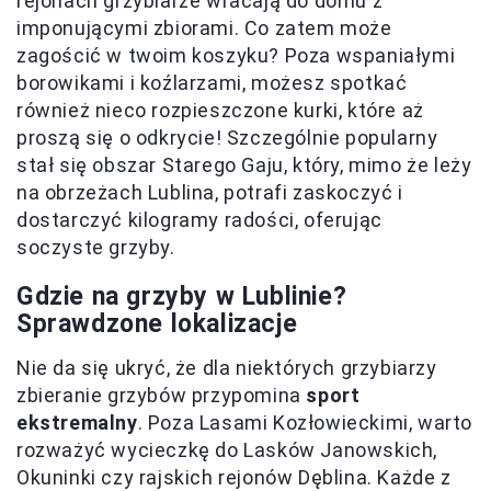
rejonach grzybiarze wracają do domu z
imponującymi zbiorami. Co zatem może
zagościć w twoim koszyku? Poza wspaniałymi
borowikami i koźlarzami, możesz spotkać
również nieco rozpieszczone kurki, które aż
proszą się o odkrycie! Szczególnie popularny
stał się obszar Starego Gaju, który, mimo że leży
na obrzeżach Lublina, potrafi zaskoczyć i
dostarczyć kilogramy radości, oferując
soczyste grzyby.
Gdzie na grzyby w Lublinie?
Sprawdzone lokalizacje
Nie da się ukryć, że dla niektórych grzybiarzy
zbieranie grzybów przypomina
sport
ekstremalny
. Poza Lasami Kozłowieckimi, warto
rozważyć wycieczkę do Lasków Janowskich,
Okuninki czy rajskich rejonów Dęblina. Każde z