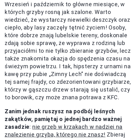
Wrzesień i październik to główne miesiące, w
których grzyby rosną jak szalone. Warto
wiedzieć, że wystarczy niewielki deszczyk oraz
ciepło, aby lasy zaczęły tętnić życiem! Osoby,
które dobrze znają lubelskie tereny, doskonale
zdają sobie sprawę, że wyprawa z rodziną lub
przyjaciółmi to nie tylko zbieranie grzybów, lecz
także znakomita okazja do spędzenia czasu na
świeżym powietrzu. I tak, hipsterzy z urnami na
kawę przy pubie „Zimny Lech” nie doświadczą
tej samej frajdy, co zdezorientowani grzybiarze,
którzy w gąszczu drzew starają się ustalić, czy
to borowik, czy może znana potrawa z KFC.
Zanim jednak ruszysz na podbój leśnych
zakątków, pamiętaj o jednej bardzo ważnej
zasadzie
:
nie grzeb w krzakach w nadziei na
znalezienie grzyba, którego nie znasz!
Zbieraj