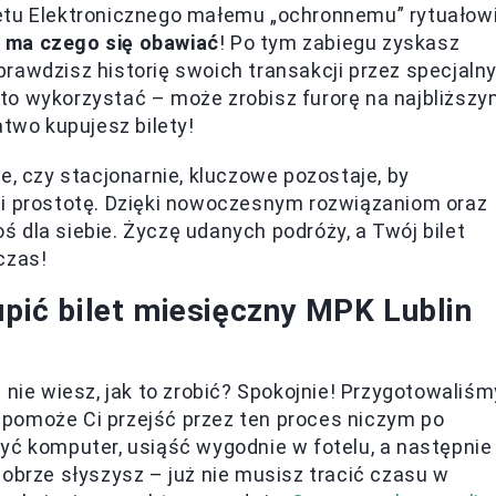
etu Elektronicznego małemu „ochronnemu” rytuałowi
e ma czego się obawiać
! Po tym zabiegu zyskasz
rawdzisz historię swoich transakcji przez specjaln
to wykorzystać – może zrobisz furorę na najbliższ
atwo kupujesz bilety!
e, czy stacjonarnie, kluczowe pozostaje, by
 i prostotę. Dzięki nowoczesnym rozwiązaniom oraz
 dla siebie. Życzę udanych podróży, a Twój bilet
czas!
upić bilet miesięczny MPK Lublin
le nie wiesz, jak to zrobić? Spokojnie! Przygotowaliśm
ku pomoże Ci przejść przez ten proces niczym po
yć komputer, usiąść wygodnie w fotelu, a następnie
dobrze słyszysz – już nie musisz tracić czasu w