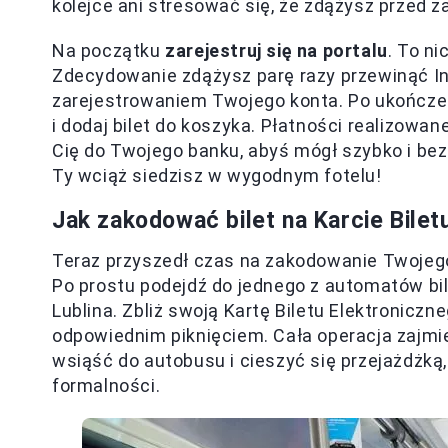
kolejce ani stresować się, że zdążysz przed
Na początku
zarejestruj się na portalu
. To ni
Zdecydowanie zdążysz parę razy przewinąć I
zarejestrowaniem Twojego konta. Po ukończeniu
i dodaj bilet do koszyka. Płatności realizowan
Cię do Twojego banku, abyś mógł szybko i bez 
Ty wciąż siedzisz w wygodnym fotelu!
Jak zakodować bilet na Karcie Bilet
Teraz przyszedł czas na zakodowanie Twojego 
Po prostu podejdź do jednego z automatów bi
Lublina. Zbliż swoją Kartę Biletu Elektroniczn
odpowiednim piknięciem. Cała operacja zajmie
wsiąść do autobusu i cieszyć się przejażdżką,
formalności.