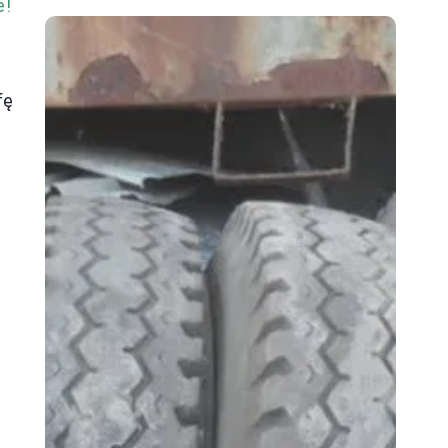
e!
fę
e
e