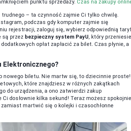
 zamknięciem punktu sprzedaży.
Czas na zakupy onlin
c trudnego – ta czynność zajmie Ci tylko chwilę.
nstagram, podczas gdy komputer zajmie się
 rejestracji, zaloguj się, wybierz odpowiednią tary
e są przez
bezpieczny system PayU
, który przeniesi
dodatkowych opłat zapłacić za bilet. Czas płynie, a
u Elektronicznego?
nowego biletu. Nie martw się, to dziecinnie proste!
letowych, które znajdziesz w różnych zakątkach
ego do urządzenia, a ono zatwierdzi zakup
 Ci dosłownie kilka sekund! Teraz możesz spokojni
 zamiast martwić się o kolejki i czasochłonne