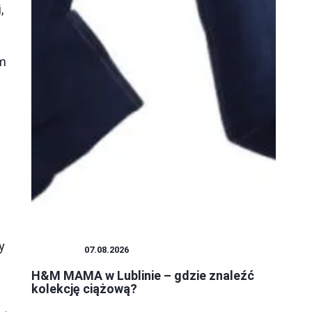
,
y
ym
y
ZAKUPY
07.08.2026
H&M MAMA w Lublinie – gdzie znaleźć
kolekcję ciążową?