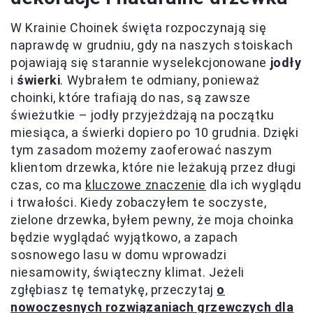
W Krainie Choinek święta rozpoczynają się
naprawdę w grudniu, gdy na naszych stoiskach
pojawiają się starannie wyselekcjonowane
jodły
i
świerki
. Wybrałem te odmiany, ponieważ
choinki, które trafiają do nas, są zawsze
świeżutkie – jodły przyjeżdżają na początku
miesiąca, a świerki dopiero po 10 grudnia. Dzięki
tym zasadom możemy zaoferować naszym
klientom drzewka, które nie leżakują przez długi
czas, co ma
kluczowe znaczenie
dla ich wyglądu
i trwałości. Kiedy zobaczyłem te soczyste,
zielone drzewka, byłem pewny, że moja choinka
będzie wyglądać wyjątkowo, a zapach
sosnowego lasu w domu wprowadzi
niesamowity, świąteczny klimat. Jeżeli
zgłębiasz tę tematykę, przeczytaj
o
nowoczesnych rozwiązaniach grzewczych dla