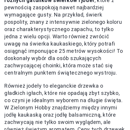
różnych gatunków świerków i jodeł
, które z
pewnością zaspokoją nawet najbardziej
wymagające gusty. Na przykład, świerk
pospolity, znany z intensywnie zielonego koloru
oraz charakterystycznego zapachu, to tylko
jedna z wielu opcji. Warto również zwrócić
uwagę na świerka kaukaskiego, który potrafi
osiągnąć imponujące 25 metrów wysokości! To
doskonały wybór dla osób szukających
zachwycającej choinki, która może stać się
centralnym punktem świątecznego wystroju.
Również jodeły to eleganckie drzewka o
gładkich igłach, które nie opadają zbyt szybko,
co czyni je idealnym wyborem na długie święta.
W Zielonym Hobby znajdziemy między innymi
jodłę kaukaską oraz jodłę balsamiczną, które
zachwycają nie tylko swoim wyglądem, ale
również świeżym aromatem. Ceny tych drzewek