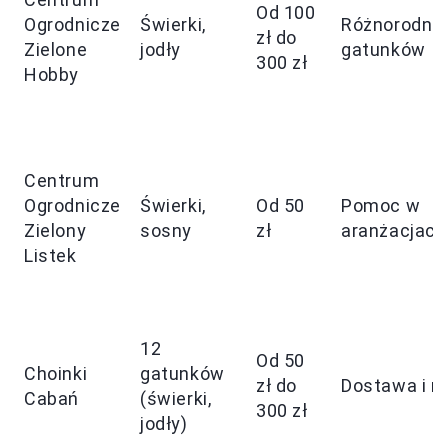
Od 100
Ogrodnicze
Świerki,
Różnorodno
zł do
Zielone
jodły
gatunków
300 zł
Hobby
Centrum
Ogrodnicze
Świerki,
Od 50
Pomoc w
Zielony
sosny
zł
aranżacjach
Listek
12
Od 50
Choinki
gatunków
zł do
Dostawa i m
Cabań
(świerki,
300 zł
jodły)