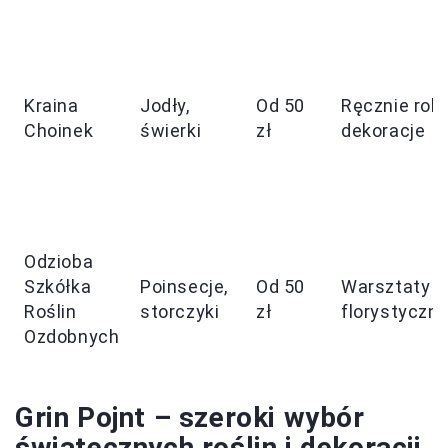
Kraina
Jodły,
Od 50
Ręcznie rob
Choinek
świerki
zł
dekoracje
Odzioba
Szkółka
Poinsecje,
Od 50
Warsztaty
Roślin
storczyki
zł
florystyczn
Ozdobnych
Grin Pojnt – szeroki wybór
świątecznych roślin i dekoracji