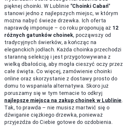
pięknej choinki. W Lublinie
"Choinki Cabań"
stanowi jedno z najlepszych miejsc, w którym
można nabyć świeże drzewka. Ich oferta
naprawdę imponuje – co roku proponują aż
12
różnych gatunków choinek
, począwszy od
tradycyjnych świerków, a kończąc na
eleganckich jodłach. Każda choinka przechodzi
staranną selekcję i jest przygotowywana z
wielką dbałością, aby mogła cieszyć oczy przez
całe święta. Co więcej, zamówienie choinki
online oraz skorzystanie z dostawy prosto do
domu to wspaniała alternatywa. Skoro już
poruszamy się w tym temacie to odkryj
najlepsze miejsca na zakup choinek w Lublinie
.
Tak, to prawda – nie musisz martwić się o
dźwiganie ciężkiego drzewka, ponieważ
przyjeżdża do Ciebie gotowe do ozdobienia.