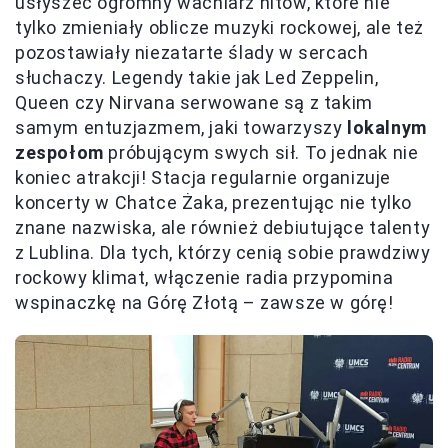
usłyszeć ogromny wachlarz hitów, które nie
tylko zmieniały oblicze muzyki rockowej, ale też
pozostawiały niezatarte ślady w sercach
słuchaczy. Legendy takie jak Led Zeppelin,
Queen czy Nirvana serwowane są z takim
samym entuzjazmem, jaki towarzyszy
lokalnym
zespołom
próbującym swych sił. To jednak nie
koniec atrakcji! Stacja regularnie organizuje
koncerty w Chatce Żaka, prezentując nie tylko
znane nazwiska, ale również debiutujące talenty
z Lublina. Dla tych, którzy cenią sobie prawdziwy
rockowy klimat, włączenie radia przypomina
wspinaczkę na Górę Złotą – zawsze w górę!