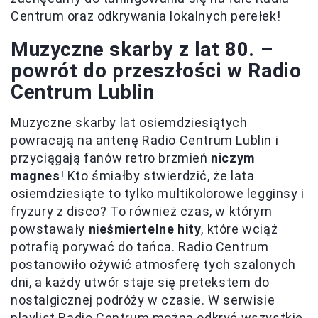
Centrum oraz odkrywania lokalnych perełek!
Muzyczne skarby z lat 80. –
powrót do przeszłości w Radio
Centrum Lublin
Muzyczne skarby lat osiemdziesiątych
powracają na antenę Radio Centrum Lublin i
przyciągają fanów retro brzmień
niczym
magnes
! Kto śmiałby stwierdzić, że lata
osiemdziesiąte to tylko multikolorowe legginsy i
fryzury z disco? To również czas, w którym
powstawały
nieśmiertelne hity
, które wciąż
potrafią porywać do tańca. Radio Centrum
postanowiło ożywić atmosferę tych szalonych
dni, a każdy utwór staje się pretekstem do
nostalgicznej podróży w czasie. W serwisie
playlist Radio Centrum można odkryć wszystkie