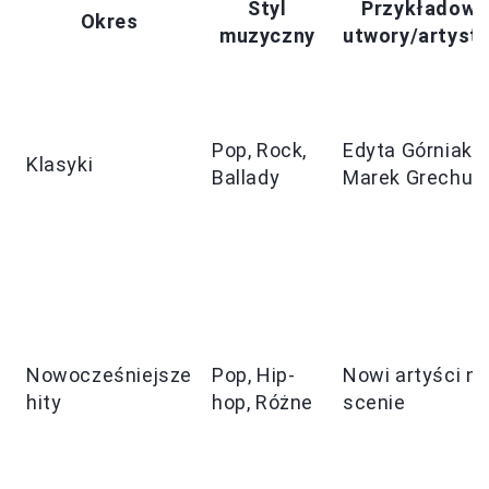
Styl
Przykładowe
Okres
muzyczny
utwory/artyst
Pop, Rock,
Edyta Górniak,
Klasyki
Ballady
Marek Grechut
Nowocześniejsze
Pop, Hip-
Nowi artyści na
hity
hop, Różne
scenie