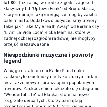
lat 80
. Tuż za nią, w drodze z górki, zagościł
klasyczny hit "Uptown Funk" od Bruno Marsa,
który emanuje taką energią, że mógłby zasilić
całe miasto. Dodatkowo usłyszeliśmy utwory
takie jak "Take My Breath Away" od Berlina czy
"Livin' La Vida Loca" Ricka Martina, które w
żadnej dobrej rozgłośni radiowej nie mogłyby
przejść niezauważone!
Niespodzianki muzyczne i powroty
legend
W ciągu ostatnich dni Radio Plus Lublin
zaskoczyło słuchaczy nie tylko znanymi hitami,
lecz także nowymi aranżacjami popularnych
utworów. Zaskoczeniem okazało się odegranie
"Wonderful Life" od Blacka, które na nowo
rozgrzało serca tych, którzy pamiętają
romantyczne filmy z lat 90. Oczywiście
nie