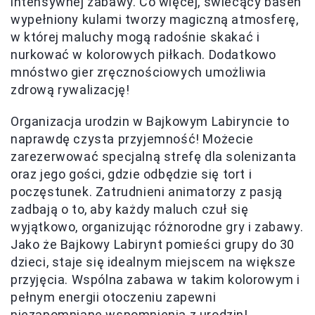
intensywnej zabawy. Co więcej, świecący basen
wypełniony kulami tworzy magiczną atmosferę,
w której maluchy mogą radośnie skakać i
nurkować w kolorowych piłkach. Dodatkowo
mnóstwo gier zręcznościowych umożliwia
zdrową rywalizację!
Organizacja urodzin w Bajkowym Labiryncie to
naprawdę czysta przyjemność! Możecie
zarezerwować specjalną strefę dla solenizanta
oraz jego gości, gdzie odbędzie się tort i
poczęstunek. Zatrudnieni animatorzy z pasją
zadbają o to, aby każdy maluch czuł się
wyjątkowo, organizując różnorodne gry i zabawy.
Jako że Bajkowy Labirynt pomieści grupy do 30
dzieci, staje się idealnym miejscem na większe
przyjęcia. Wspólna zabawa w takim kolorowym i
pełnym energii otoczeniu zapewni
niezapomniane wspomnienia z urodzin!