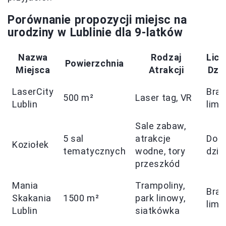
Porównanie propozycji miejsc na
urodziny w Lublinie dla 9-latków
Nazwa
Rodzaj
Licz
Powierzchnia
Miejsca
Atrakcji
Dzie
LaserCity
Brak
500 m²
Laser tag, VR
Lublin
limi
Sale zabaw,
5 sal
atrakcje
Do 3
Koziołek
tematycznych
wodne, tory
dzie
przeszkód
Mania
Trampoliny,
Brak
Skakania
1500 m²
park linowy,
limi
Lublin
siatkówka