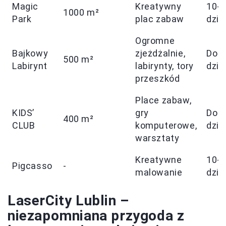
Magic
Kreatywny
10-
1000 m²
Park
plac zabaw
dzie
Ogromne
Bajkowy
zjeżdżalnie,
Do 3
500 m²
Labirynt
labirynty, tory
dzie
przeszkód
Place zabaw,
KIDS’
gry
Do 2
400 m²
CLUB
komputerowe,
dzie
warsztaty
Kreatywne
10-
Pigcasso
-
malowanie
dzie
LaserCity Lublin –
niezapomniana przygoda z