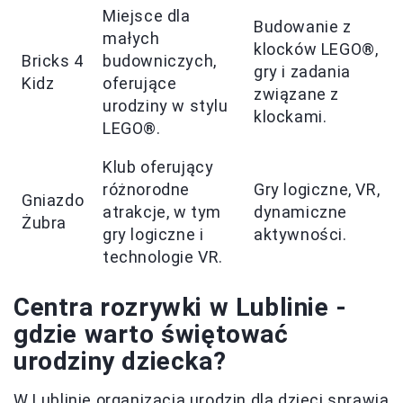
Miejsce dla
Budowanie z
małych
klocków LEGO®,
Bricks 4
budowniczych,
gry i zadania
Kidz
oferujące
związane z
urodziny w stylu
klockami.
LEGO®.
Klub oferujący
różnorodne
Gry logiczne, VR,
Gniazdo
atrakcje, w tym
dynamiczne
Żubra
gry logiczne i
aktywności.
technologie VR.
Centra rozrywki w Lublinie -
gdzie warto świętować
urodziny dziecka?
W Lublinie organizacja urodzin dla dzieci sprawia