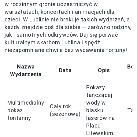
w rodzinnym gronie uczestniczyć w
warsztatach, koncertach i animacjach dla
dzieci. W Lublinie nie brakuje takich wydarzeń, a
każdy znajdzie coś dla siebie — zarówno rodziny,
jak i samotnych odkrywców. Daj się porwać
kulturalnym skarbom Lublina i spędź
niezapomniane chwile bez wydawania fortuny!
Nazwa
Bez
Data
Opis
Wydarzenia
W
Pokazy
tańczącej
Multimedialny
wody w
Cały rok
pokaz
blasku
Tak
(sezonowe)
fontanny
laserów na
Placu
Litewskim.