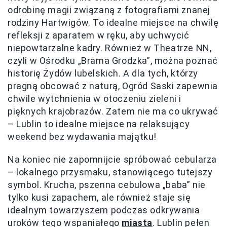
odrobinę magii związaną z fotografiami znanej
rodziny Hartwigów. To idealne miejsce na chwilę
refleksji z aparatem w ręku, aby uchwycić
niepowtarzalne kadry. Również w Theatrze NN,
czyli w Ośrodku „Brama Grodzka”, można poznać
historię Żydów lubelskich. A dla tych, którzy
pragną obcować z naturą, Ogród Saski zapewnia
chwile wytchnienia w otoczeniu zieleni i
pięknych krajobrazów. Zatem nie ma co ukrywać
– Lublin to idealne miejsce na relaksujący
weekend bez wydawania majątku!
Na koniec nie zapomnijcie spróbować cebularza
– lokalnego przysmaku, stanowiącego tutejszy
symbol. Krucha, pszenna cebulowa „baba” nie
tylko kusi zapachem, ale również staje się
idealnym towarzyszem podczas odkrywania
uroków tego wspaniałego
miasta
. Lublin pełen