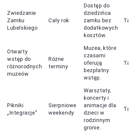
Dostęp do
Zwiedzanie
dziedzińca
Zamku
Cały rok
zamku bez
Tak
Lubelskiego
dodatkowych
kosztów.
Muzea, które
Otwarty
czasami
wstęp do
Różne
oferują
Tak
różnorodnych
terminy
bezpłatny
muzeów
wstęp.
Warsztaty,
koncerty i
Pikniki
Sierpniowe
animacje dla
Tak
„Integracje”
weekendy
dzieci w
rodzinnym
gronie.