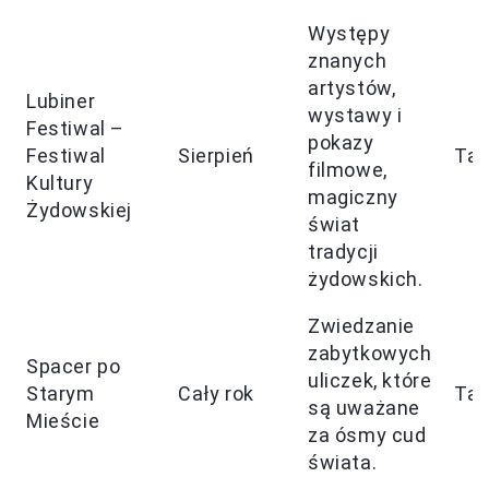
Występy
znanych
artystów,
Lubiner
wystawy i
Festiwal –
pokazy
Festiwal
Sierpień
Tak
filmowe,
Kultury
magiczny
Żydowskiej
świat
tradycji
żydowskich.
Zwiedzanie
zabytkowych
Spacer po
uliczek, które
Starym
Cały rok
Tak
są uważane
Mieście
za ósmy cud
świata.