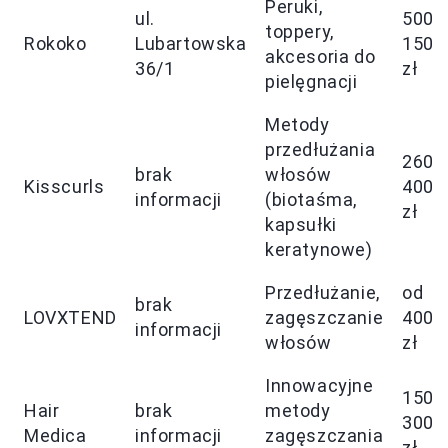
Peruki,
ul.
500-
toppery,
Rokoko
Lubartowska
1500
akcesoria do
36/1
zł
pielęgnacji
Metody
przedłużania
2600
brak
włosów
Kisscurls
4000
informacji
(biotaśma,
zł
kapsułki
keratynowe)
Przedłużanie,
od
brak
LOVXTEND
zagęszczanie
400
informacji
włosów
zł
Innowacyjne
1500
Hair
brak
metody
3000
Medica
informacji
zagęszczania
zł