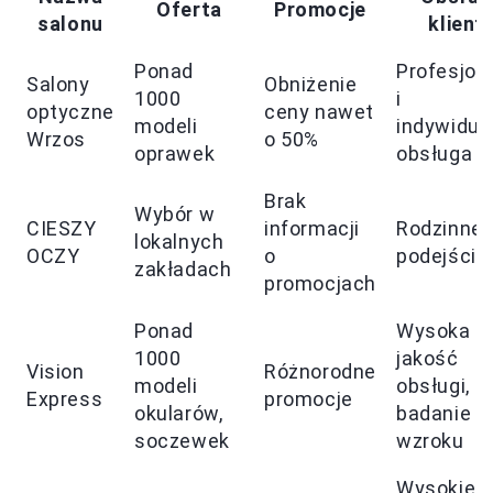
Oferta
Promocje
salonu
klient
Ponad
Profesjon
Salony
Obniżenie
1000
i
optyczne
ceny nawet
modeli
indywidua
Wrzos
o 50%
oprawek
obsługa
Brak
Wybór w
CIESZY
informacji
Rodzinne
lokalnych
OCZY
o
podejście
zakładach
promocjach
Ponad
Wysoka
1000
jakość
Vision
Różnorodne
modeli
obsługi,
Express
promocje
okularów,
badanie
soczewek
wzroku
Wysokiej