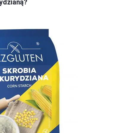
rydzianą?