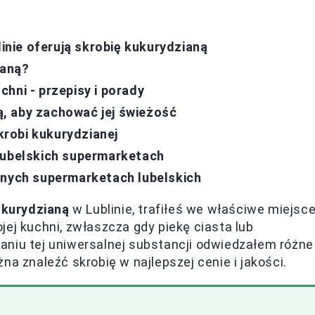
linie oferują skrobię kukurydzianą
ianą?
hni - przepisy i porady
, aby zachować jej świeżość
robi kukurydzianej
lubelskich supermarketach
żnych supermarketach lubelskich
ukurydzianą
w Lublinie, trafiłeś we właściwe miejsce
ej kuchni, zwłaszcza gdy piekę ciasta lub
aniu tej uniwersalnej substancji odwiedzałem różne
na znaleźć skrobię w najlepszej cenie i jakości.