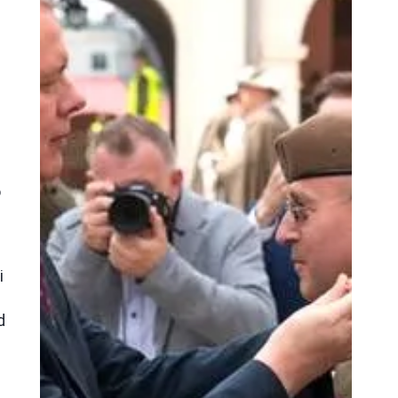
o
i
d