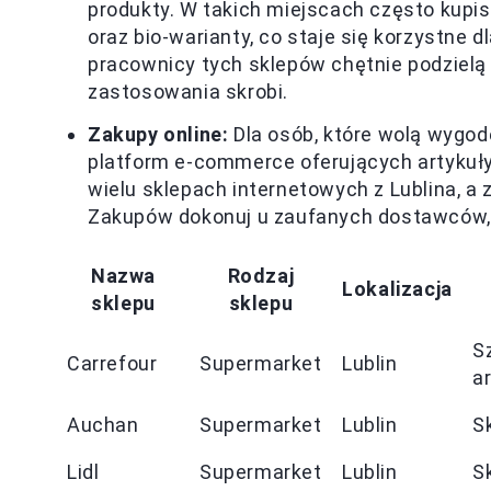
produkty. W takich miejscach często kupi
oraz bio-warianty, co staje się korzystne 
pracownicy tych sklepów chętnie podziel
zastosowania skrobi.
Zakupy online:
Dla osób, które wolą wygo
platform e-commerce oferujących artykuły
wielu sklepach internetowych z Lublina, a
Zakupów dokonuj u zaufanych dostawców, 
Nazwa
Rodzaj
Lokalizacja
sklepu
sklepu
S
Carrefour
Supermarket
Lublin
a
Auchan
Supermarket
Lublin
S
Lidl
Supermarket
Lublin
S