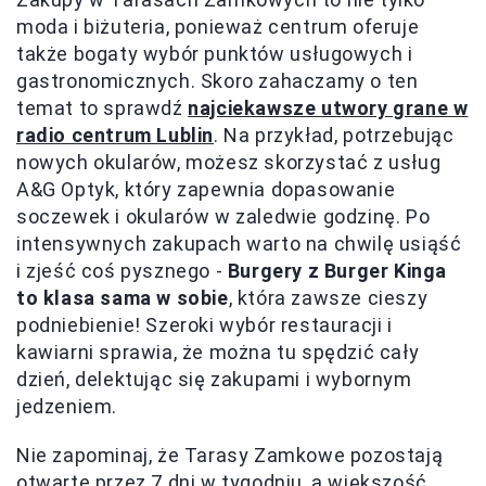
moda i biżuteria, ponieważ centrum oferuje
także bogaty wybór punktów usługowych i
gastronomicznych. Skoro zahaczamy o ten
temat to sprawdź
najciekawsze utwory grane w
radio centrum Lublin
. Na przykład, potrzebując
nowych okularów, możesz skorzystać z usług
A&G Optyk, który zapewnia dopasowanie
soczewek i okularów w zaledwie godzinę. Po
intensywnych zakupach warto na chwilę usiąść
i zjeść coś pysznego -
Burgery z Burger Kinga
to klasa sama w sobie
, która zawsze cieszy
podniebienie! Szeroki wybór restauracji i
kawiarni sprawia, że można tu spędzić cały
dzień, delektując się zakupami i wybornym
jedzeniem.
Nie zapominaj, że Tarasy Zamkowe pozostają
otwarte przez 7 dni w tygodniu, a większość