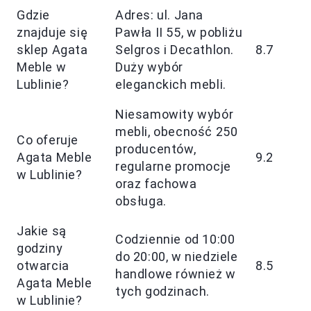
Gdzie
Adres: ul. Jana
znajduje się
Pawła II 55, w pobliżu
sklep Agata
Selgros i Decathlon.
8.7
Meble w
Duży wybór
Lublinie?
eleganckich mebli.
Niesamowity wybór
mebli, obecność 250
Co oferuje
producentów,
Agata Meble
9.2
regularne promocje
w Lublinie?
oraz fachowa
obsługa.
Jakie są
Codziennie od 10:00
godziny
do 20:00, w niedziele
otwarcia
8.5
handlowe również w
Agata Meble
tych godzinach.
w Lublinie?