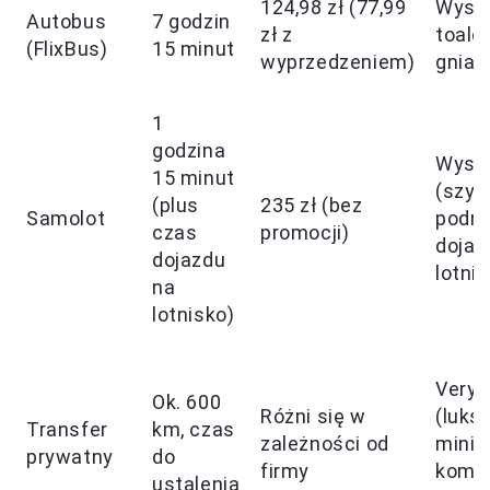
124,98 zł (77,99
Wysok
Autobus
7 godzin
zł z
toalet
(FlixBus)
15 minut
wyprzedzeniem)
gniaz
1
godzina
Wyso
15 minut
(szyb
(plus
235 zł (bez
Samolot
podró
czas
promocji)
dojaz
dojazdu
lotni
na
lotnisko)
Very 
Ok. 600
Różni się w
(luks
Transfer
km, czas
zależności od
miniv
prywatny
do
firmy
komf
ustalenia