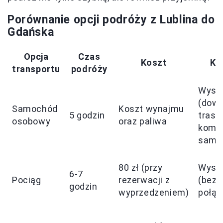
Porównanie opcji podróży z Lublina do
Gdańska
Opcja
Czas
Koszt
Ko
transportu
podróży
Wyso
(dowo
Samochód
Koszt wynajmu
5 godzin
trasy,
osobowy
oraz paliwa
komf
samo
80 zł (przy
Wyso
6-7
Pociąg
rezerwacji z
(bezp
godzin
wyprzedzeniem)
połąc