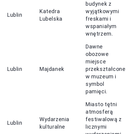
budynek z
Katedra
wyjątkowymi
Lublin
Lubelska
freskami i
wspaniałym
wnętrzem.
Dawne
obozowe
miejsce
Lublin
Majdanek
przekształcone
w muzeum i
symbol
pamięci.
Miasto tętni
atmosferą
Wydarzenia
festiwalową z
Lublin
kulturalne
licznymi