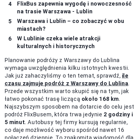
FlixBus zapewnia wygodę i nowoczesność
na trasie Warszawa - Lublin
Warszawa i Lublin – co zobaczyć w obu
miastach?
W Lublinie czeka wiele atrakcji
kulturalnych i historycznych
Planowanie podróży z Warszawy do Lublina
wymaga uwzględnienia kilku istotnych kwestii.
Jak już zahaczyliśmy o ten temat, sprawdź,
ile
czasu zajmuje podróż z Warszawy do Lublina
.
Przede wszystkim warto skupić się na tym, jak
łatwo pokonać trasę liczącą
około 168 km
.
Najszybszym sposobem na dotarcie do celu jest
podróż FlixBusem, która trwa jedynie
2 godziny i
5 minut
. Autobusy tej firmy kursują regularnie,
co daje możliwość wyboru spośród nawet 16
połączeń dziennie. To znakomita wiadomość dla