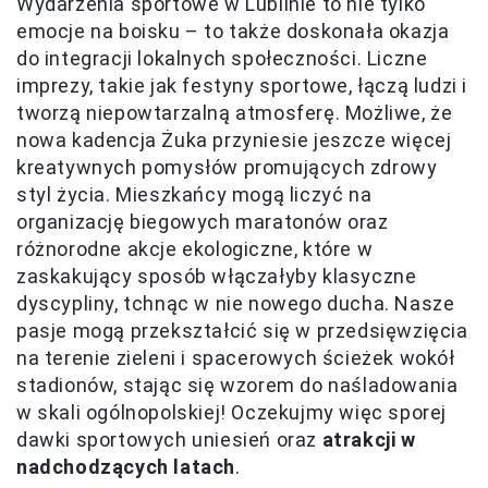
Wydarzenia sportowe w Lublinie to nie tylko
emocje na boisku – to także doskonała okazja
do integracji lokalnych społeczności. Liczne
imprezy, takie jak festyny sportowe, łączą ludzi i
tworzą niepowtarzalną atmosferę. Możliwe, że
nowa kadencja Żuka przyniesie jeszcze więcej
kreatywnych pomysłów promujących zdrowy
styl życia. Mieszkańcy mogą liczyć na
organizację biegowych maratonów oraz
różnorodne akcje ekologiczne, które w
zaskakujący sposób włączałyby klasyczne
dyscypliny, tchnąc w nie nowego ducha. Nasze
pasje mogą przekształcić się w przedsięwzięcia
na terenie zieleni i spacerowych ścieżek wokół
stadionów, stając się wzorem do naśladowania
w skali ogólnopolskiej! Oczekujmy więc sporej
dawki sportowych uniesień oraz
atrakcji w
nadchodzących latach
.