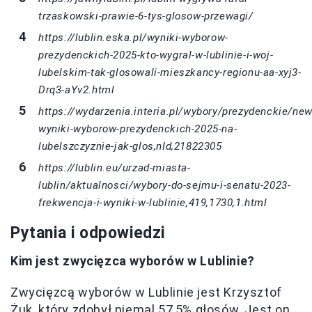
trzaskowski-prawie-6-tys-glosow-przewagi/
https://lublin.eska.pl/wyniki-wyborow-
prezydenckich-2025-kto-wygral-w-lublinie-i-woj-
lubelskim-tak-glosowali-mieszkancy-regionu-aa-xyj3-
Drq3-aYv2.html
https://wydarzenia.interia.pl/wybory/prezydenckie/new
wyniki-wyborow-prezydenckich-2025-na-
lubelszczyznie-jak-glos,nId,21822305
https://lublin.eu/urzad-miasta-
lublin/aktualnosci/wybory-do-sejmu-i-senatu-2023-
frekwencja-i-wyniki-w-lublinie,419,1730,1.html
Pytania i odpowiedzi
Kim jest zwycięzca wyborów w Lublinie?
Zwycięzcą wyborów w Lublinie jest Krzysztof
Żuk, który zdobył niemal 57,5% głosów. Jest on