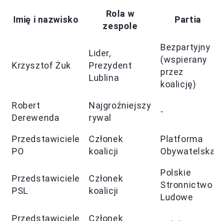
Rola w
Imię i nazwisko
Partia
zespole
Bezpartyjny
Lider,
(wspierany
Krzysztof Żuk
Prezydent
przez
Lublina
koalicję)
Robert
Najgroźniejszy
-
Derewenda
rywal
Przedstawiciele
Członek
Platforma
PO
koalicji
Obywatelska
Polskie
Przedstawiciele
Członek
Stronnictwo
PSL
koalicji
Ludowe
Przedstawiciele
Członek