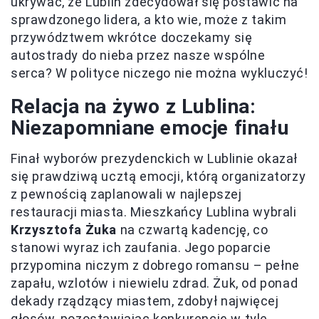
ukrywać, że Lublin zdecydował się postawić na
sprawdzonego lidera, a kto wie, może z takim
przywództwem wkrótce doczekamy się
autostrady do nieba przez nasze wspólne
serca? W polityce niczego nie można wykluczyć!
Relacja na żywo z Lublina:
Niezapomniane emocje finału
Finał wyborów prezydenckich w Lublinie okazał
się prawdziwą ucztą emocji, którą organizatorzy
z pewnością zaplanowali w najlepszej
restauracji miasta. Mieszkańcy Lublina wybrali
Krzysztofa Żuka
na czwartą kadencję, co
stanowi wyraz ich zaufania. Jego poparcie
przypomina niczym z dobrego romansu – pełne
zapału, wzlotów i niewielu zdrad. Żuk, od ponad
dekady rządzący miastem, zdobył najwięcej
głosów, pozostawiając konkurencję w tyle,