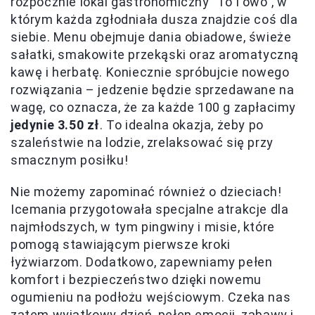
rozpocznie lokal gastronomiczny "To i owo", w
którym każda zgłodniała dusza znajdzie coś dla
siebie. Menu obejmuje dania obiadowe, świeże
sałatki, smakowite przekąski oraz aromatyczną
kawę i herbatę. Koniecznie spróbujcie nowego
rozwiązania – jedzenie będzie sprzedawane na
wagę, co oznacza, że za każde 100 g zapłacimy
jedynie 3.50 zł
. To idealna okazja, żeby po
szaleństwie na lodzie, zrelaksować się przy
smacznym posiłku!
Nie możemy zapominać również o dzieciach!
Icemania przygotowała specjalne atrakcje dla
najmłodszych, w tym pingwiny i misie, które
pomogą stawiającym pierwsze kroki
łyżwiarzom. Dodatkowo, zapewniamy pełen
komfort i bezpieczeństwo dzięki nowemu
ogumieniu na podłożu wejściowym. Czeka nas
zatem wyjątkowy dzień, pełen emocji, zabawy i