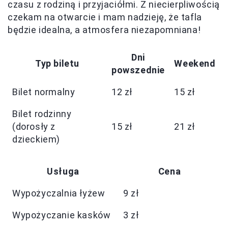
czasu z rodziną i przyjaciółmi. Z niecierpliwością
czekam na otwarcie i mam nadzieję, że tafla
będzie idealna, a atmosfera niezapomniana!
Dni
Typ biletu
Weekend
powszednie
Bilet normalny
12 zł
15 zł
Bilet rodzinny
(dorosły z
15 zł
21 zł
dzieckiem)
Usługa
Cena
Wypożyczalnia łyżew
9 zł
Wypożyczanie kasków
3 zł