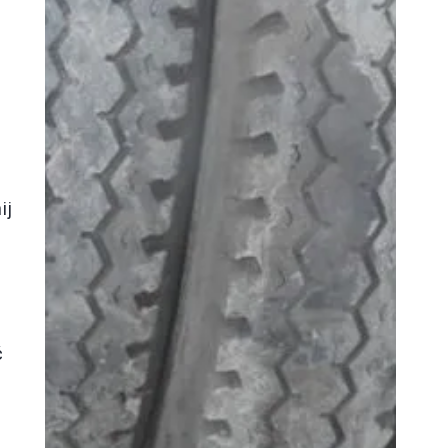
ij
i
ć