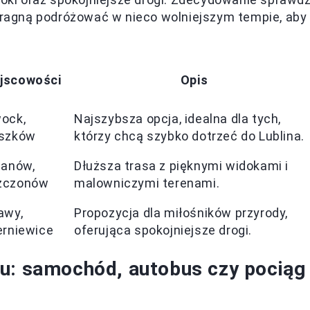
 pragną podróżować w nieco wolniejszym tempie, aby
jscowości
Opis
ock,
Najszybsza opcja, idealna dla tych,
szków
którzy chcą szybko dotrzeć do Lublina.
janów,
Dłuższa trasa z pięknymi widokami i
zczonów
malowniczymi terenami.
awy,
Propozycja dla miłośników przyrody,
erniewice
oferująca spokojniejsze drogi.
tu: samochód, autobus czy pociąg