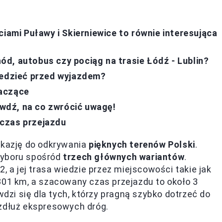
ciami Puławy i Skierniewice to równie interesująca
d, autobus czy pociąg na trasie Łódź - Lublin?
iedzieć przed wyjazdem?
naczące
rawdź, na co zwrócić uwagę!
czas przejazdu
okazję do odkrywania
pięknych terenów Polski
.
wyboru spośród
trzech głównych wariantów
.
, a jej trasa wiedzie przez miejscowości takie jak
301 km, a szacowany czas przejazdu to około 3
wdzi się dla tych, którzy pragną szybko dotrzeć do
wzdłuż ekspresowych dróg.