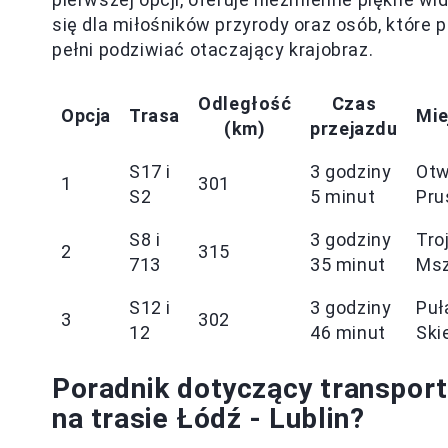
się dla miłośników przyrody oraz osób, które
pełni podziwiać otaczający krajobraz.
Odległość
Czas
Opcja
Trasa
Mie
(km)
przejazdu
S17 i
3 godziny
Otw
1
301
S2
5 minut
Pru
S8 i
3 godziny
Tro
2
315
713
35 minut
Ms
S12 i
3 godziny
Puł
3
302
12
46 minut
Ski
Poradnik dotyczący transpor
na trasie Łódź - Lublin?