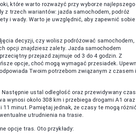
oki, które warto rozważyć przy wyborze najlepszego
ażdy z trzech wariantów: jazda samochodem, podróż
ty i wady. Warto je uwzględnić, aby zapewnić sobie
djęcia decyzji, czy wolisz podróżować samochodem,
ch opcji znajdziesz zalety. Jazda samochodem
rzeciętny przejazd zajmuje od 3 do 4 godzin. Z
 tańsze opcje, choć mogą wymagać przesiadek. Upewn
piej odpowiada Twoim potrzebom związanym z czasem 
:
Następnie ustal odległość oraz przewidywany czas
a wynosi około 308 km i przebiega drogami A1 oraz
 i 11 minut. Pamiętaj jednak, że czasy te mogą różni
wentualne utrudnienia na trasie.
ne opcje tras. Oto przykłady: