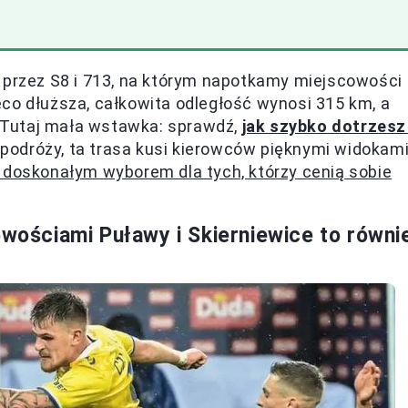
y przez S8 i 713, na którym napotkamy miejscowości
ieco dłuższa, całkowita odległość wynosi 315 km, a
t. Tutaj mała wstawka: sprawdź,
jak szybko dotrzesz
podróży, ta trasa kusi kierowców pięknymi widokami
ę doskonałym wyborem dla tych, którzy cenią sobie
owościami Puławy i Skierniewice to równi