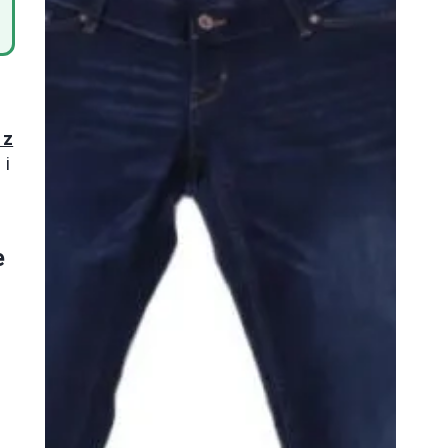
 z
 i
e