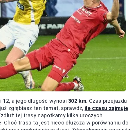
i 12, a jego długość wynosi
302 km
. Czas przejazdu
 już zgłębiasz ten temat, sprawdź,
ile czasu zajmuje
Wzdłuż tej trasy napotkamy kilka uroczych
e. Choć trasa ta jest nieco dłuższa w porównaniu do
doki oraz spokojniejsze drogi. Zdecydowanie sprawdz