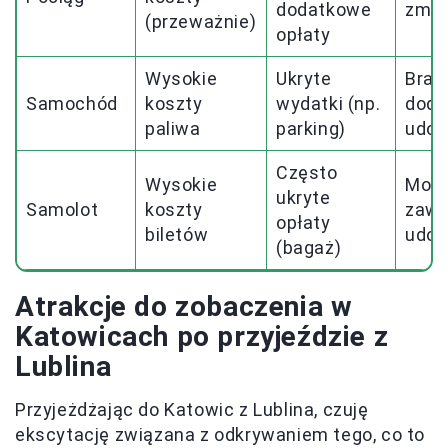
dodatkowe
zmie
(przeważnie)
opłaty
Wysokie
Ukryte
Brak
Samochód
koszty
wydatki (np.
doda
paliwa
parking)
udog
Często
Wysokie
Moż
ukryte
Samolot
koszty
zawi
opłaty
biletów
udog
(bagaż)
Atrakcje do zobaczenia w
Katowicach po przyjeździe z
Lublina
Przyjeżdżając do Katowic z Lublina, czuję
ekscytację związana z odkrywaniem tego, co to