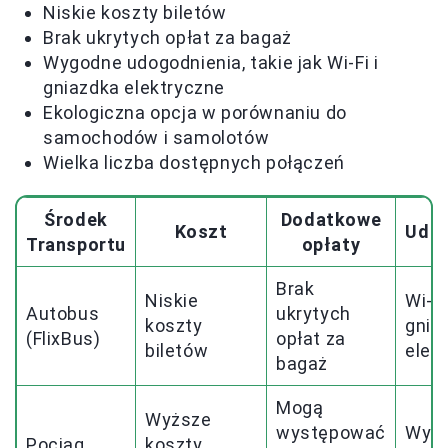
Niskie koszty biletów
Brak ukrytych opłat za bagaż
Wygodne udogodnienia, takie jak Wi-Fi i
gniazdka elektryczne
Ekologiczna opcja w porównaniu do
samochodów i samolotów
Wielka liczba dostępnych połączeń
Środek
Dodatkowe
Koszt
Udog
Transportu
opłaty
Brak
Niskie
Wi-Fi
Autobus
ukrytych
koszty
gnia
(FlixBus)
opłat za
biletów
elek
bagaż
Mogą
Wyższe
występować
Wygo
Pociąg
koszty