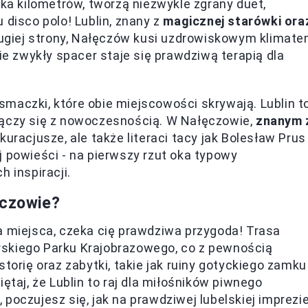
lka kilometrów, tworzą niezwykle zgrany duet,
 disco polo! Lublin, znany z
magicznej starówki ora
 drugiej strony, Nałęczów kusi uzdrowiskowym klimat
 zwykły spacer staje się prawdziwą terapią dla
maczki, które obie miejscowości skrywają. Lublin t
łączy się z nowoczesnością. W Nałęczowie,
znanym 
 kuracjusze, ale także literaci tacy jak Bolesław Prus
j powieści - na pierwszy rzut oka typowy
 inspiracji.
ęczowie?
a miejsca, czeka cię prawdziwa przygoda! Trasa
rskiego Parku Krajobrazowego, co z pewnością
torię oraz zabytki, takie jak ruiny gotyckiego zamku
ętaj, że Lublin to raj dla miłośników piwnego
poczujesz się, jak na prawdziwej lubelskiej imprezie