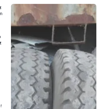
z
em
o
z
!