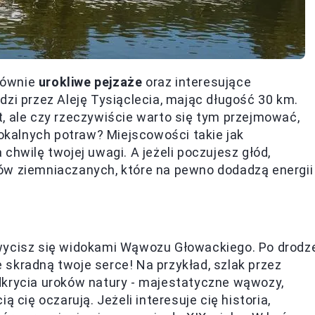
 równie
urokliwe pejzaże
oraz interesujące
dzi przez Aleję Tysiąclecia, mając długość 30 km.
, ale czy rzeczywiście warto się tym przejmować,
kalnych potraw? Miejscowości takie jak
chwilę twojej uwagi. A jeżeli poczujesz głód,
ów ziemniaczanych, które na pewno dodadzą energii
hwycisz się widokami Wąwozu Głowackiego. Po drodz
re skradną twoje serce! Na przykład, szlak przez
dkrycia uroków natury - majestatyczne wąwozy,
 cię oczarują. Jeżeli interesuje cię historia,