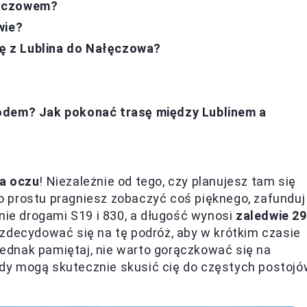
ałęczowem?
wie?
ię z Lublina do Nałęczowa?
odem? Jak pokonać trasę między Lublinem a
la oczu
! Niezależnie od tego, czy planujesz tam się
 prostu pragniesz zobaczyć coś pięknego, zafunduj
gnie drogami S19 i 830, a długość wynosi
zaledwie 29
zdecydować się na tę podróż, aby w krótkim czasie
 Jednak pamiętaj, nie warto gorączkować się na
rody mogą skutecznie skusić cię do częstych postoj