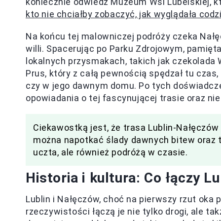
koniecznie odwiedź Muzeum Wsi Lubelskiej, kt
kto nie chciałby zobaczyć, jak wyglądała co
Na końcu tej malowniczej podróży czeka Nałę
willi. Spacerując po Parku Zdrojowym, pamięt
lokalnych przysmakach, takich jak czekolada W
Prus, który z całą pewnością spędzał tu czas
czy w jego dawnym domu. Po tych doświadcze
opowiadania o tej fascynującej trasie oraz n
Ciekawostką jest, że trasa Lublin-Nałęczów p
można napotkać ślady dawnych bitew oraz tr
uczta, ale również podróżą w czasie.
Historia i kultura: Co łączy 
Lublin i Nałęczów, choć na pierwszy rzut ok
rzeczywistości łączą je nie tylko drogi, ale ta