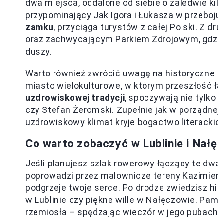
dwa miejsca, oddalone od siebie o zaledwie ki
przypominający Jak Igora i Łukasza w przeboju
zamku
, przyciąga turystów z całej Polski. Z
oraz zachwycającym Parkiem Zdrojowym, gdzie
duszy.
Warto również zwrócić uwagę na historyczne s
miasto wielokulturowe, w którym przeszłość 
uzdrowiskowej tradycji
, spoczywają nie tylko
czy Stefan Żeromski. Zupełnie jak w porządne
uzdrowiskowy klimat kryje bogactwo literackich
Co warto zobaczyć w Lublinie i Nał
Jeśli planujesz szlak rowerowy łączący te dw
poprowadzi przez malownicze tereny Kazimie
podgrzeje twoje serce. Po drodze zwiedzisz his
w Lublinie czy piękne wille w Nałęczowie. Pami
rzemiosła – spędzając wieczór w jego pubach, 