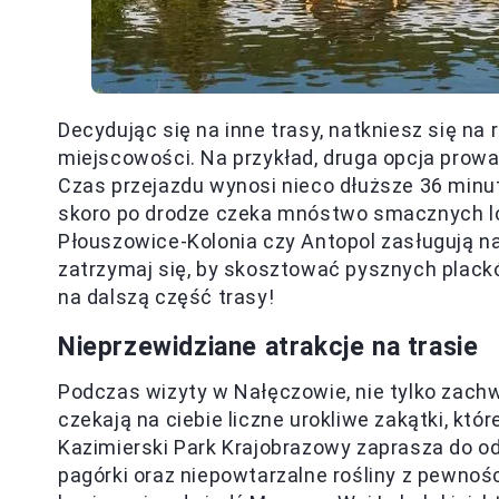
Decydując się na inne trasy, natkniesz się na
miejscowości. Na przykład, druga opcja prowa
Czas przejazdu wynosi nieco dłuższe 36 minut
skoro po drodze czeka mnóstwo smacznych lo
Płouszowice-Kolonia czy Antopol zasługują na 
zatrzymaj się, by skosztować pysznych plack
na dalszą część trasy!
Nieprzewidziane atrakcje na trasie
Podczas wizyty w Nałęczowie, nie tylko zac
czekają na ciebie liczne urokliwe zakątki, któ
Kazimierski Park Krajobrazowy zaprasza do o
pagórki oraz niepowtarzalne rośliny z pewnością