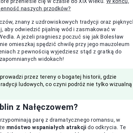
óre przeniesie cię w czasie do XIX wieku.
W końcu,
dzienność naszych przodków?
czów, znany z uzdrowiskowych tradycji oraz pięknyc
aj, aby odwiedzić pijalnię wód i zasmakować w
edla. A jeżeli pragniesz poczuć się jak Bolesław
, nie omieszkaj spędzić chwilę przy jego mauzoleum
niach z pewnością wyjedziesz stąd z gratką do
iezapomnianych widokach!
rowadzi przez tereny o bogatej historii, gdzie
adycji ludowych, co czyni podróż nie tylko wizualną
Lublin z Nałęczowem?
a przypominają parę z dramatycznego romansu, w
kże
mnóstwo wspaniałych atrakcji
do odkrycia. Te