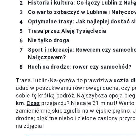
Historia i kultura: Co łączy Lublin z N
Co warto zobaczyć w Lublinie i Nałęczo
Optymalne trasy: Jak najlepiej dostać s
Trasa przez Aleję Tysiąclecia
Nie tylko droga
Sport i rekreacja: Rowerem czy samoch
Nałęczowem?
Ruch na drodze: rower czy samochód?
Trasa Lublin-Nałęczów to prawdziwa
uczta d
udać w poszukiwaniu równowagi ducha, czy po
sobie tę krótką podróż. Najszybsza opcja bie
km
.
Czas
przejazdu? Niecałe 31 minut! Warto 
zamienić miejskie zgiełki na wiejskie piękno.
drodze; błękitne niebo i zielone zasłony przy
na zdjęcia!