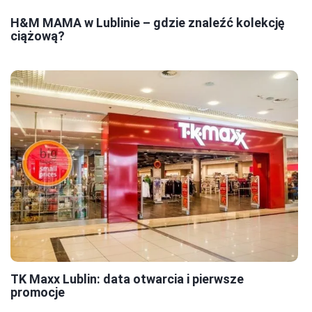
H&M MAMA w Lublinie – gdzie znaleźć kolekcję
ciążową?
TK Maxx Lublin: data otwarcia i pierwsze
promocje