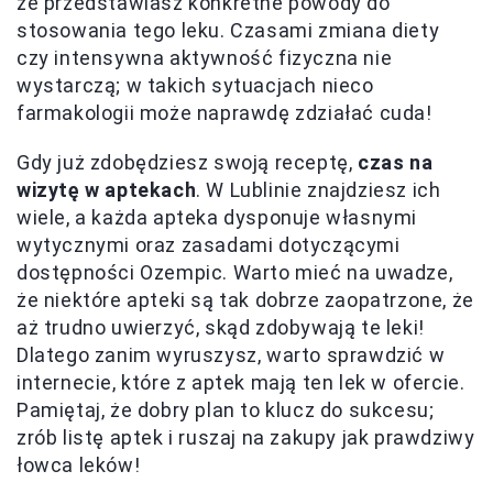
że przedstawiasz konkretne powody do
stosowania tego leku. Czasami zmiana diety
czy intensywna aktywność fizyczna nie
wystarczą; w takich sytuacjach nieco
farmakologii może naprawdę zdziałać cuda!
Gdy już zdobędziesz swoją receptę,
czas na
wizytę w aptekach
. W Lublinie znajdziesz ich
wiele, a każda apteka dysponuje własnymi
wytycznymi oraz zasadami dotyczącymi
dostępności Ozempic. Warto mieć na uwadze,
że niektóre apteki są tak dobrze zaopatrzone, że
aż trudno uwierzyć, skąd zdobywają te leki!
Dlatego zanim wyruszysz, warto sprawdzić w
internecie, które z aptek mają ten lek w ofercie.
Pamiętaj, że dobry plan to klucz do sukcesu;
zrób listę aptek i ruszaj na zakupy jak prawdziwy
łowca leków!