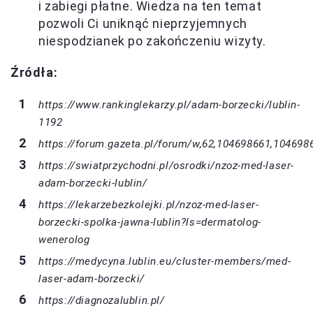
i zabiegi płatne. Wiedza na ten temat
pozwoli Ci uniknąć nieprzyjemnych
niespodzianek po zakończeniu wizyty.
Źródła:
https://www.rankinglekarzy.pl/adam-borzecki/lublin-
1192
https://forum.gazeta.pl/forum/w,62,104698661,104698
https://swiatprzychodni.pl/osrodki/nzoz-med-laser-
adam-borzecki-lublin/
https://lekarzebezkolejki.pl/nzoz-med-laser-
borzecki-spolka-jawna-lublin?ls=dermatolog-
wenerolog
https://medycyna.lublin.eu/cluster-members/med-
laser-adam-borzecki/
https://diagnozalublin.pl/