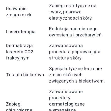
Zabiegi estetyczne na
Usuwanie
twarz, poprawa
zmarszczek
elastyczności skóry.
Redukcja nadmiernego
Laseroterapia
owłosienia i przebarwień.
Dermabrazja
Zaawansowana
laserem CO2
procedura poprawiająca
frakcyjnym
strukturę skóry.
Specjalistyczne leczenie
Terapia bielactwa
zmian skórnych
związanych z bielactwem.
Zaawansowane
procedury
Zabiegi
dermatologiczne
chirurgiczne
wymagające