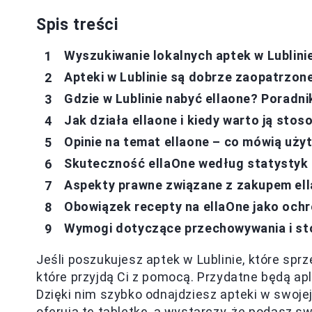
Spis treści
Wyszukiwanie lokalnych aptek w Lublinie
Apteki w Lublinie są dobrze zaopatrzon
Gdzie w Lublinie nabyć ellaone? Poradni
Jak działa ellaone i kiedy warto ją sto
Opinie na temat ellaone – co mówią uży
Skuteczność ellaOne według statystyk
Aspekty prawne związane z zakupem ell
Obowiązek recepty na ellaOne jako och
Wymogi dotyczące przechowywania i st
Jeśli poszukujesz aptek w Lublinie, które spr
które przyjdą Ci z pomocą. Przydatne będą apl
Dzięki nim szybko odnajdziesz apteki w swojej o
oferują tę tabletkę, a wystarczy, że podasz sw