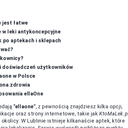
 jest łatwe
e w leki antykoncepcyjne
k po aptekach i sklepach
sować?
tkownicy?
 i doświadczeń użytkowników
aone w Polsce
rona zdrowia
osowania ellaOne
zedają
"ellaone"
, z pewnością znajdziesz kilka opcji,
ikacje oraz strony internetowe, takie jak
KtoMaLek.p
kolicy. W Lublinie istnieje kilkanaście aptek, które
oją lokalizację. Serwis wyświetli najbliższe punkty