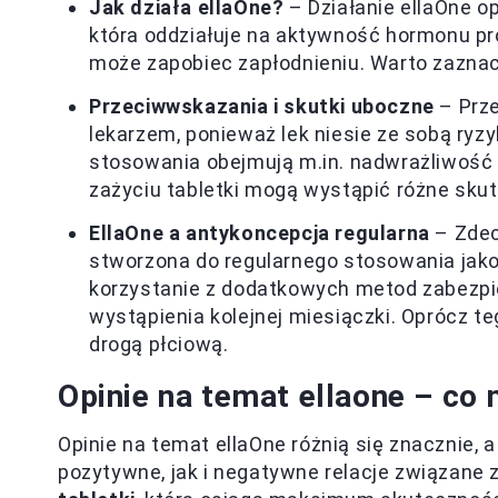
Jak działa ellaOne?
– Działanie ellaOne op
która oddziałuje na aktywność hormonu pr
może zapobiec zapłodnieniu. Warto zaznaczyć
Przeciwwskazania i skutki uboczne
– Prze
lekarzem, ponieważ lek niesie ze sobą ry
stosowania obejmują m.in. nadwrażliwość n
zażyciu tabletki mogą wystąpić różne skutk
EllaOne a antykoncepcja regularna
– Zdec
stworzona do regularnego stosowania jako
korzystanie z dodatkowych metod zabezpie
wystąpienia kolejnej miesiączki. Oprócz t
drogą płciową.
Opinie na temat ellaone – co
Opinie na temat ellaOne różnią się znacznie
pozytywne, jak i negatywne relacje związane z