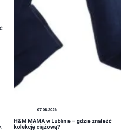
ić
ZAKUPY
07.08.2026
H&M MAMA w Lublinie – gdzie znaleźć
.
kolekcję ciążową?