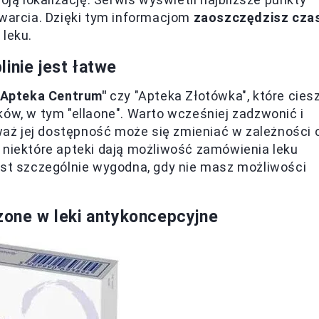
twarcia. Dzięki tym informacjom
zaoszczędzisz czas
 leku.
inie jest łatwe
"Apteka Centrum"
czy "Apteka Złotówka", które cies
ków, w tym "ellaone". Warto wcześniej zadzwonić i
eważ jej dostępność może się zmieniać w zależności 
 niektóre apteki dają możliwość zamówienia leku
est szczególnie wygodna, gdy nie masz możliwości
rzone w leki antykoncepcyjne