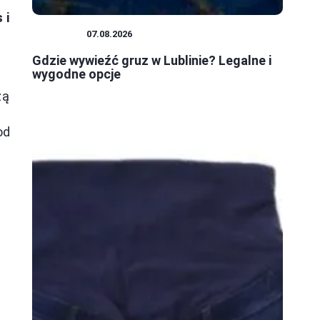
 i
PORADY
07.08.2026
Gdzie wywieźć gruz w Lublinie? Legalne i
wygodne opcje
zą
od