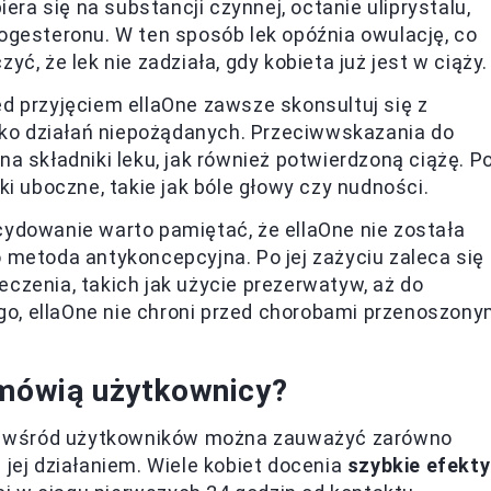
iera się na substancji czynnej, octanie uliprystalu,
ogesteronu. W ten sposób lek opóźnia owulację, co
, że lek nie zadziała, gdy kobieta już jest w ciąży.
d przyjęciem ellaOne zawsze skonsultuj się z
zyko działań niepożądanych. Przeciwwskazania do
a składniki leku, jak również potwierdzoną ciążę. P
i uboczne, takie jak bóle głowy czy nudności.
ydowanie warto pamiętać, że ellaOne nie została
 metoda antykoncepcyjna. Po jej zażyciu zaleca się
czenia, takich jak użycie prezerwatyw, aż do
ego, ellaOne nie chroni przed chorobami przenoszony
 mówią użytkownicy?
, a wśród użytkowników można zauważyć zarówno
 jej działaniem. Wiele kobiet docenia
szybkie efekty