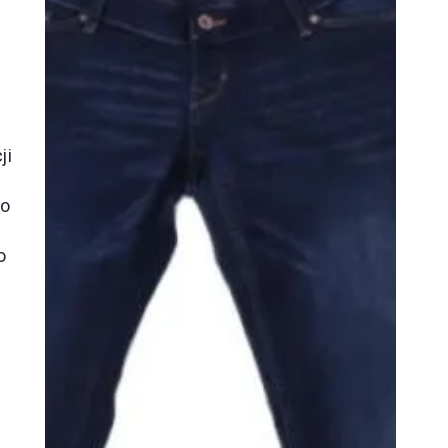
ji
po
o