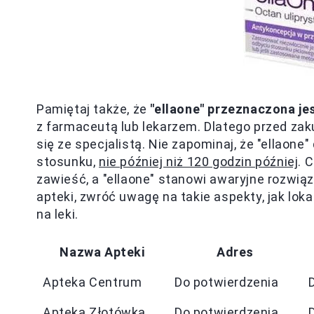
Pamiętaj także, że
"ellaone" przeznaczona je
z farmaceutą lub lekarzem. Dlatego przed za
się ze specjalistą. Nie zapominaj, że "ellaone" 
stosunku,
nie później niż 120 godzin później
. 
zawieść, a "ellaone" stanowi awaryjne rozwiąz
apteki, zwróć uwagę na takie aspekty, jak lok
na leki.
Nazwa Apteki
Adres
Apteka Centrum
Do potwierdzenia
Apteka Złotówka
Do potwierdzenia