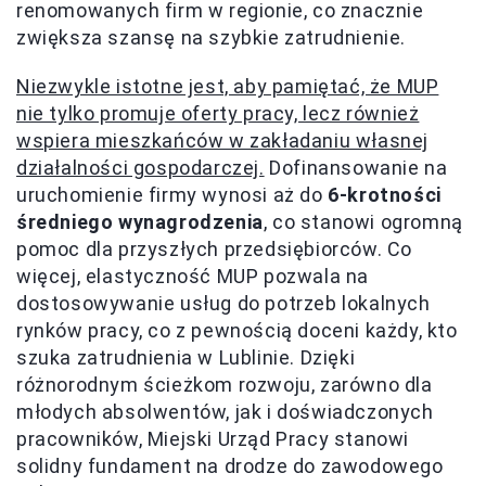
renomowanych firm w regionie, co znacznie
zwiększa szansę na szybkie zatrudnienie.
Niezwykle istotne jest, aby pamiętać, że MUP
nie tylko promuje oferty pracy, lecz również
wspiera mieszkańców w zakładaniu własnej
działalności gospodarczej.
Dofinansowanie na
uruchomienie firmy wynosi aż do
6-krotności
średniego wynagrodzenia
, co stanowi ogromną
pomoc dla przyszłych przedsiębiorców. Co
więcej, elastyczność MUP pozwala na
dostosowywanie usług do potrzeb lokalnych
rynków pracy, co z pewnością doceni każdy, kto
szuka zatrudnienia w Lublinie. Dzięki
różnorodnym ścieżkom rozwoju, zarówno dla
młodych absolwentów, jak i doświadczonych
pracowników, Miejski Urząd Pracy stanowi
solidny fundament na drodze do zawodowego