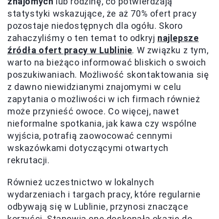
znajomych
lub rodzinę, co potwierdzają
statystyki wskazujące, że aż 70% ofert pracy
pozostaje niedostępnych dla ogółu. Skoro
zahaczyliśmy o ten temat to odkryj
najlepsze
źródła ofert pracy w Lublinie
. W związku z tym,
warto na bieżąco informować bliskich o swoich
poszukiwaniach. Możliwość skontaktowania się
z dawno niewidzianymi znajomymi w celu
zapytania o możliwości w ich firmach również
może przynieść owoce. Co więcej, nawet
nieformalne spotkania, jak kawa czy wspólne
wyjścia, potrafią zaowocować cennymi
wskazówkami dotyczącymi otwartych
rekrutacji.
Również uczestnictwo w lokalnych
wydarzeniach i targach pracy, które regularnie
odbywają się w Lublinie, przynosi znaczące
korzyści. Stanowią one doskonałą okazję do