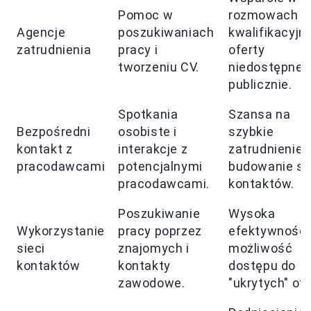
Pomoc w
rozmowach
Agencje
poszukiwaniach
kwalifikacyjn
zatrudnienia
pracy i
oferty
tworzeniu CV.
niedostępne
publicznie.
Spotkania
Szansa na
Bezpośredni
osobiste i
szybkie
kontakt z
interakcje z
zatrudnienie,
pracodawcami
potencjalnymi
budowanie si
pracodawcami.
kontaktów.
Poszukiwanie
Wysoka
Wykorzystanie
pracy poprzez
efektywność,
sieci
znajomych i
możliwość
kontaktów
kontakty
dostępu do
zawodowe.
"ukrytych" ofe