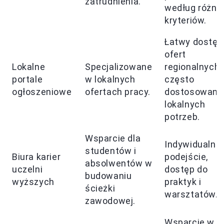
zatrudnienia.
według różny
kryteriów.
Łatwy dostęp
ofert
Lokalne
Specjalizowane
regionalnych,
portale
w lokalnych
często
ogłoszeniowe
ofertach pracy.
dostosowane
lokalnych
potrzeb.
Wsparcie dla
Indywidualne
studentów i
Biura karier
podejście,
absolwentów w
uczelni
dostęp do
budowaniu
wyższych
praktyk i
ścieżki
warsztatów.
zawodowej.
Wsparcie w