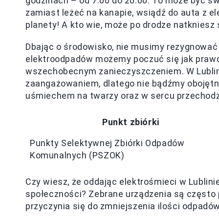
godzinach – od 7:00 do 20:00. To może być ś
zamiast leżeć na kanapie, wsiądź do auta z el
planety! A kto wie, może po drodze natkniesz 
Dbając o środowisko, nie musimy rezygnować 
elektroodpadów możemy poczuć się jak prawdz
wszechobecnym zanieczyszczeniem. W Lublinie
zaangażowaniem, dlatego nie bądźmy obojętni
uśmiechem na twarzy oraz w sercu przechodzi
Punkt zbiórki
Punkty Selektywnej Zbiórki Odpadów
Komunalnych (PSZOK)
Czy wiesz, że oddając elektrośmieci w Lublini
społeczności? Zebrane urządzenia są często
przyczynia się do zmniejszenia ilości odpadów