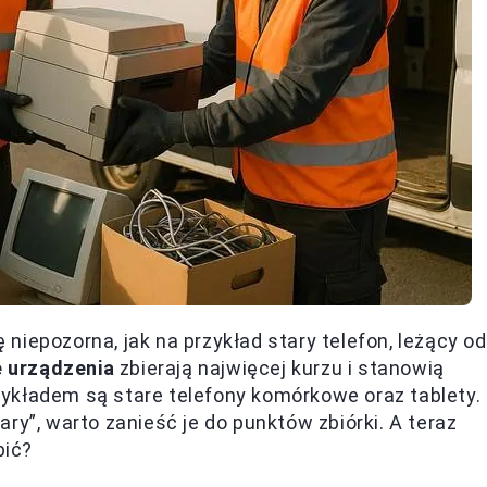
iepozorna, jak na przykład stary telefon, leżący od
 urządzenia
zbierają najwięcej kurzu i stanowią
ykładem są stare telefony komórkowe oraz tablety.
ry”, warto zanieść je do punktów zbiórki. A teraz
bić?