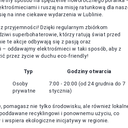
wietny sposób na spędzenie noworocznego poranka 
ektrośmieciami i ruszaj na misję ratunkową dla nasz
się na inne ciekawe wydarzenia w Lublinie.
z przyjemności! Dzięki regularnym zbiórkom
iwi superbohaterowie, którzy ratują świat przed
 te akcje odbywają się z pasją oraz
 – oddawajmy elektrośmieci w taki sposób, aby z
ć przez życie w duchu eco-friendly!
Typ
Godziny otwarcia
Osoby
7:00 - 20:00 (od 24 grudnia do 7
prywatne
stycznia)
e, pomagasz nie tylko środowisku, ale również lokaln
 poddawane recyklingowi i ponownemu użyciu, co
 i wspiera ekologiczne inicjatywy w regionie.