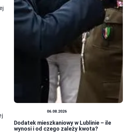
-
ej
MIESZKANIA
06.08.2026
ej
Dodatek mieszkaniowy w Lublinie – ile
wynosi i od czego zależy kwota?