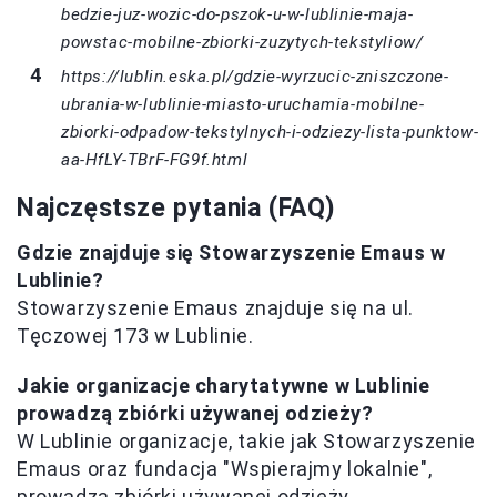
bedzie-juz-wozic-do-pszok-u-w-lublinie-maja-
powstac-mobilne-zbiorki-zuzytych-tekstyliow/
https://lublin.eska.pl/gdzie-wyrzucic-zniszczone-
ubrania-w-lublinie-miasto-uruchamia-mobilne-
zbiorki-odpadow-tekstylnych-i-odziezy-lista-punktow-
aa-HfLY-TBrF-FG9f.html
Najczęstsze pytania (FAQ)
Gdzie znajduje się Stowarzyszenie Emaus w
Lublinie?
Stowarzyszenie Emaus znajduje się na ul.
Tęczowej 173 w Lublinie.
Jakie organizacje charytatywne w Lublinie
prowadzą zbiórki używanej odzieży?
W Lublinie organizacje, takie jak Stowarzyszenie
Emaus oraz fundacja "Wspierajmy lokalnie",
prowadzą zbiórki używanej odzieży.