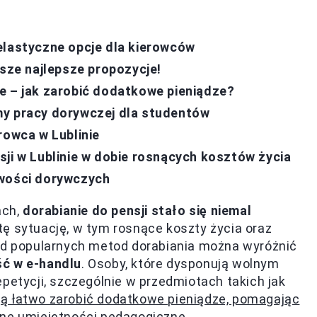
elastyczne opcje dla kierowców
asze najlepsze propozycje!
e – jak zarobić dodatkowe pieniądze?
my pracy dorywczej dla studentów
rowca w Lublinie
sji w Lublinie w dobie rosnących kosztów życia
iwości dorywczych
ach,
dorabianie do pensji stało się niemal
tę sytuację, w tym rosnące koszty życia oraz
ród popularnych metod dorabiania można wyróżnić
ść w e-handlu
. Osoby, które dysponują wolnym
petycji, szczególnie w przedmiotach takich jak
ą łatwo zarobić dodatkowe pieniądze, pomagając
sne umiejętności pedagogiczne.