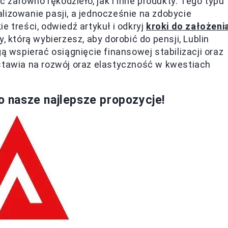
ąc zarówno rękodzieło, jak i inne produkty. Tego typu
lizowanie pasji, a jednocześnie na zdobycie
e treści, odwiedź artykuł i odkryj
kroki do założeni
, którą wybierzesz, aby dorobić do pensji, Lublin
gą wspierać osiągnięcie finansowej stabilizacji oraz
stawia na rozwój oraz elastyczność w kwestiach
to nasze najlepsze propozycje!