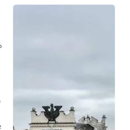
b
m
ż