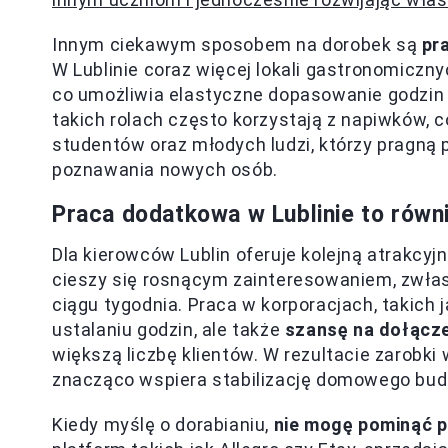
Innym ciekawym sposobem na dorobek są
pr
W Lublinie coraz więcej lokali gastronomiczn
co umożliwia elastyczne dopasowanie godzin 
takich rolach często korzystają z napiwków, c
studentów oraz młodych ludzi, którzy pragną 
poznawania nowych osób.
Praca dodatkowa w Lublinie to równ
Dla kierowców Lublin oferuje kolejną atrakcyj
cieszy się rosnącym zainteresowaniem, zwł
ciągu tygodnia. Praca w korporacjach, takich 
ustalaniu godzin, ale także
szansę na dołącz
większą liczbę klientów. W rezultacie zarobki
znacząco wspiera stabilizację domowego bud
Kiedy myślę o dorabianiu,
nie mogę pominąć p