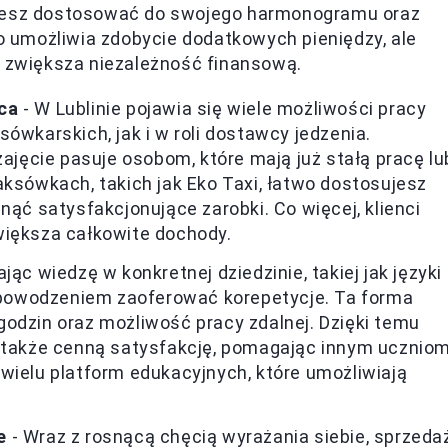
ożesz dostosować do swojego harmonogramu oraz
ko umożliwia zdobycie dodatkowych pieniędzy, ale
z zwiększa niezależność finansową.
ca
- W Lublinie pojawia się wiele możliwości pracy
ówkarskich, jak i w roli dostawcy jedzenia.
zajęcie pasuje osobom, które mają już stałą pracę lu
aksówkach, takich jak Eko Taxi, łatwo dostosujesz
nąć satysfakcjonujące zarobki. Co więcej, klienci
większa całkowite dochody.
jąc wiedzę w konkretnej dziedzinie, takiej jak języki
powodzeniem zaoferować korepetycje. Ta forma
odzin oraz możliwość pracy zdalnej. Dzięki temu
e także cenną satysfakcję, pomagając innym ucznio
wielu platform edukacyjnych, które umożliwiają
e
- Wraz z rosnącą chęcią wyrażania siebie, sprzeda