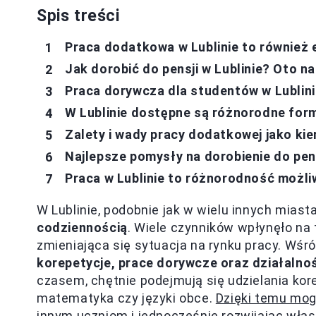
Spis treści
Praca dodatkowa w Lublinie to również 
Jak dorobić do pensji w Lublinie? Oto n
Praca dorywcza dla studentów w Lublini
W Lublinie dostępne są różnorodne for
Zalety i wady pracy dodatkowej jako kie
Najlepsze pomysły na dorobienie do pen
Praca w Lublinie to różnorodność możl
W Lublinie, podobnie jak w wielu innych miast
codziennością
. Wiele czynników wpłynęło na 
zmieniająca się sytuacja na rynku pracy. Wś
korepetycje, prace dorywcze oraz działalno
czasem, chętnie podejmują się udzielania kore
matematyka czy języki obce.
Dzięki temu mog
innym uczniom i jednocześnie rozwijając wła