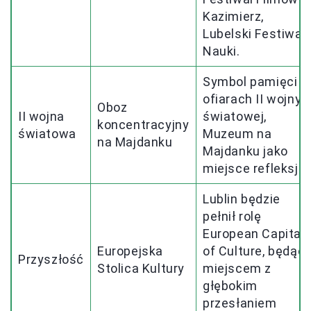
Kazimierz,
Lubelski Festiwal
Nauki.
Symbol pamięci o
ofiarach II wojny
Oboz
II wojna
światowej,
koncentracyjny
światowa
Muzeum na
na Majdanku
Majdanku jako
miejsce refleksji.
Lublin będzie
pełnił rolę
European Capital
Europejska
of Culture, będąc
Przyszłość
Stolica Kultury
miejscem z
głębokim
przesłaniem