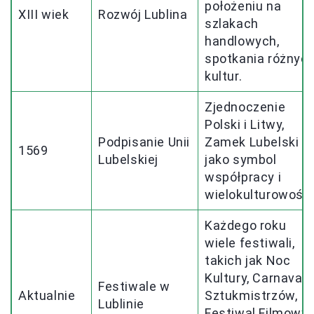
położeniu na
XIII wiek
Rozwój Lublina
szlakach
handlowych,
spotkania różnyc
kultur.
Zjednoczenie
Polski i Litwy,
Podpisanie Unii
Zamek Lubelski
1569
Lubelskiej
jako symbol
współpracy i
wielokulturowości
Każdego roku
wiele festiwali,
takich jak Noc
Kultury, Carnaval
Festiwale w
Aktualnie
Sztukmistrzów,
Lublinie
Festiwal Filmowy