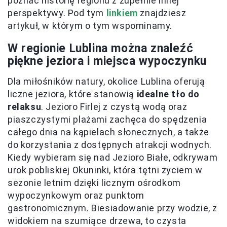
poznać historię regionu z zupełnie innej
perspektywy. Pod tym
linkiem
znajdziesz
artykuł, w którym o tym wspominamy.
W regionie Lublina można znaleźć
piękne jeziora i miejsca wypoczynku
Dla miłośników natury, okolice Lublina oferują
liczne jeziora, które stanowią
idealne tło do
relaksu
. Jezioro Firlej z czystą wodą oraz
piaszczystymi plażami zachęca do spędzenia
całego dnia na kąpielach słonecznych, a także
do korzystania z dostępnych atrakcji wodnych.
Kiedy wybieram się nad Jezioro Białe, odkrywam
urok pobliskiej Okuninki, która tętni życiem w
sezonie letnim dzięki licznym ośrodkom
wypoczynkowym oraz punktom
gastronomicznym. Biesiadowanie przy wodzie, z
widokiem na szumiące drzewa, to czysta