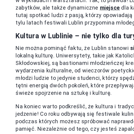
w wykładach i warsztatach. Tak, to prawda! Lub
zabytków, ale także dynamiczne
miejsce
dla k
tutaj spotkać ludzi z pasją, którzy opowiadaj
tylu latach festiwali Lublin przypomina młod
Kultura w Lublinie – nie tylko dla tu
Nie można pominąć faktu, że Lublin stanowi
s
lokalną kulturę. Uniwersytety, takie jak Katoli
Skłodowskiej, są bastionami młodzieńczej k
wydarzenia kulturalne, od wieczorów poetyckic
młodzi ludzie to jedynie studenci, którzy spęd
tętni energią dwóch pokoleń, które przepływa
świeże spojrzenie na sztukę i kulturę.
Na koniec warto podkreślić, że kultura i tradyc
jedzenie! Co roku odbywają się festiwale kulin
podczas których możesz spróbować naprawdę 
pamięć. Niezależnie od tego, czy jesteś zapal