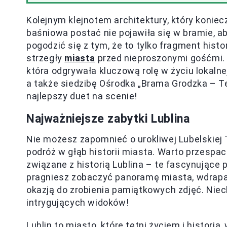
Kolejnym klejnotem architektury, który konie
baśniowa postać nie pojawiła się w bramie, 
pogodzić się z tym, że to tylko fragment his
strzegły
miasta
przed nieproszonymi gośćmi.
która odgrywała kluczową rolę w życiu lokaln
a także siedzibę Ośrodka „Brama Grodzka – Te
najlepszy duet na scenie!
Najważniejsze zabytki Lublina
Nie możesz zapomnieć o urokliwej Lubelskiej
podróż w głąb historii miasta. Warto przespac
związane z historią Lublina – te fascynujące p
pragniesz zobaczyć panoramę miasta, wdrapan
okazją do zrobienia pamiątkowych zdjęć. Nie
intrygujących widoków!
Lublin to miasto, które tętni życiem i historią,