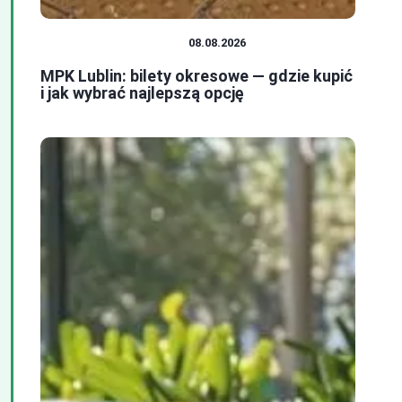
TRANSPORT MIEJSKI
08.08.2026
MPK Lublin: bilety okresowe — gdzie kupić
i jak wybrać najlepszą opcję