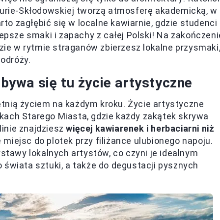
 Curie-Skłodowskiej tworzą atmosferę akademicką, w
arto zagłębić się w localne kawiarnie, gdzie studenci
lepsze smaki i zapachy z całej Polski! Na zakończeni
dzie w rytmie straganów zbierzesz lokalne przysmaki
podróży.
dbywa się tu życie artystyczne
 tętnią życiem na każdym kroku. Życie artystyczne
kach Starego Miasta, gdzie każdy zakątek skrywa
linie znajdziesz
więcej kawiarenek i herbaciarni niż
 miejsc do plotek przy filiżance ulubionego napoju.
ystawy lokalnych artystów, co czyni je idealnym
 świata sztuki, a także do degustacji pysznych