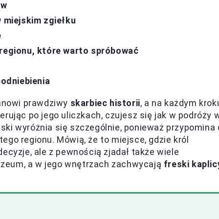
ów
w miejskim zgiełku
e
 regionu, które warto spróbować
odniebienia
tanowi prawdziwy
skarbiec historii
, a na każdym krok
rując po jego uliczkach, czujesz się jak w podróży 
ski wyróżnia się szczególnie, ponieważ przypomina 
go regionu. Mówią, że to miejsce, gdzie król
ecyzje, ale z pewnością zjadał także wiele
uzeum, a w jego wnętrzach zachwycają
freski kaplic