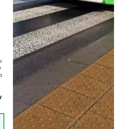
u
w
o
y