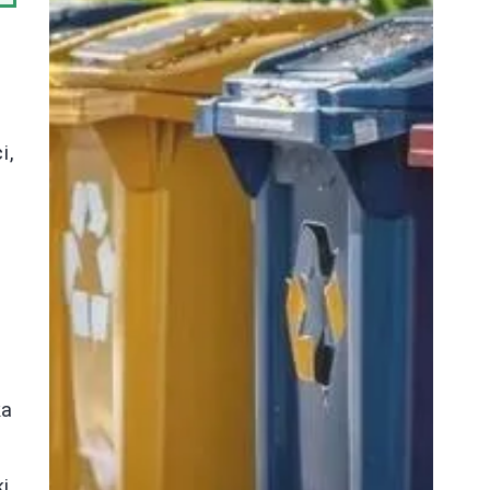
i,
ka
ki