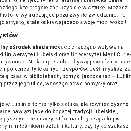
lin to nie tylko rynek z latarnią i starówka pełna
ażdego, kto pragnie zanurzyć się w sztukę. Możesz
ą historie wykraczające poza zwykłe zwiedzanie. Po
ego artystę, stale odkrywającego swoje możliwości!
rystów
ilny ośrodek akademicki
, co znacząco wpływa na
cki Uniwersytet Lubelski oraz Uniwersytet Marii Curie
reatywności. Na kampusach odbywają się różnorodne
h po koncerty lokalnych zespołów. Jeśli myślisz, że
zają czas w bibliotekach, pomyśl jeszcze raz – Lubli
ją przez jego ulice, wnosząc nowe pomysły oraz
je w Lublinie to nie tylko sztuka, ale również pyszne
arne nawiązujące do bogatej tradycji lubelskiej,
pysznych cebularzy, które na długo zapadną w
onym miłośnikiem sztuki i kultury, czy tylko szukasz