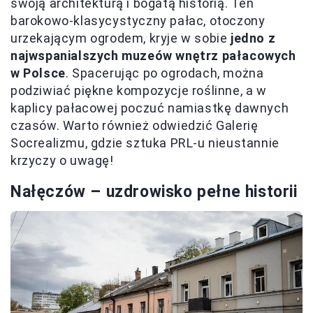
swoją architekturą i bogatą historią. Ten
barokowo-klasycystyczny pałac, otoczony
urzekającym ogrodem, kryje w sobie
jedno z
najwspanialszych muzeów wnętrz pałacowych
w Polsce
. Spacerując po ogrodach, można
podziwiać piękne kompozycje roślinne, a w
kaplicy pałacowej poczuć namiastkę dawnych
czasów. Warto również odwiedzić Galerię
Socrealizmu, gdzie sztuka PRL-u nieustannie
krzyczy o uwagę!
Nałęczów – uzdrowisko pełne historii