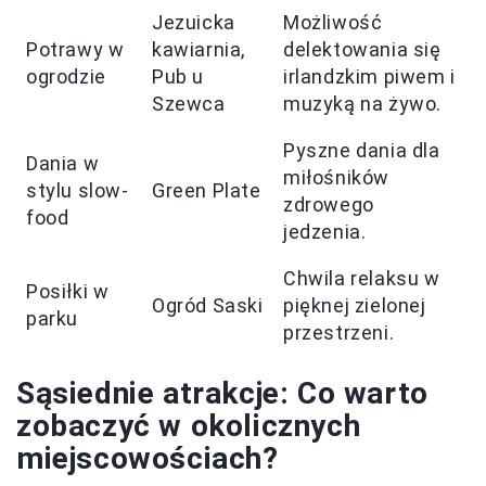
Jezuicka
Możliwość
Potrawy w
kawiarnia,
delektowania się
ogrodzie
Pub u
irlandzkim piwem i
Szewca
muzyką na żywo.
Pyszne dania dla
Dania w
miłośników
stylu slow-
Green Plate
zdrowego
food
jedzenia.
Chwila relaksu w
Posiłki w
Ogród Saski
pięknej zielonej
parku
przestrzeni.
Sąsiednie atrakcje: Co warto
zobaczyć w okolicznych
miejscowościach?