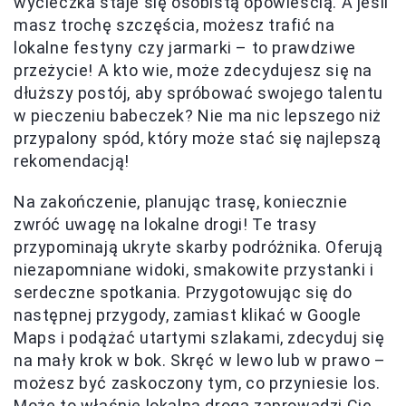
wycieczka staje się osobistą opowieścią. A jeśli
masz trochę szczęścia, możesz trafić na
lokalne festyny czy jarmarki – to prawdziwe
przeżycie! A kto wie, może zdecydujesz się na
dłuższy postój, aby spróbować swojego talentu
w pieczeniu babeczek? Nie ma nic lepszego niż
przypalony spód, który może stać się najlepszą
rekomendacją!
Na zakończenie, planując trasę, koniecznie
zwróć uwagę na lokalne drogi! Te trasy
przypominają ukryte skarby podróżnika. Oferują
niezapomniane widoki, smakowite przystanki i
serdeczne spotkania. Przygotowując się do
następnej przygody, zamiast klikać w Google
Maps i podążać utartymi szlakami, zdecyduj się
na mały krok w bok. Skręć w lewo lub w prawo –
możesz być zaskoczony tym, co przyniesie los.
Może to właśnie lokalna droga zaprowadzi Cię