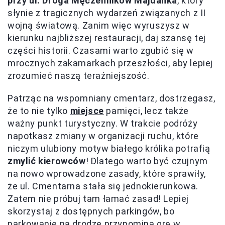
przy ul. Droga Męczenników Majdanka
, który
słynie z tragicznych wydarzeń związanych z II
wojną światową. Zanim więc wyruszysz w
kierunku najbliższej restauracji, daj szansę tej
części historii. Czasami warto zgubić się w
mrocznych zakamarkach przeszłości, aby lepiej
zrozumieć naszą teraźniejszość.
Patrząc na wspomniany cmentarz, dostrzegasz,
że to nie tylko
miejsce
pamięci, lecz także
ważny punkt turystyczny. W trakcie podróży
napotkasz zmiany w organizacji ruchu, które
niczym ulubiony motyw białego królika potrafią
zmylić kierowców
! Dlatego warto być czujnym
na nowo wprowadzone zasady, które sprawiły,
że ul. Cmentarna stała się jednokierunkowa.
Zatem nie próbuj tam łamać zasad! Lepiej
skorzystaj z dostępnych parkingów, bo
parkowanie na drodze przypomina grę w