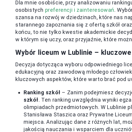
Dla mnie osobiście, przy analizowaniu ranking
osobistych
preferencji i zainteresowań
. Wybór
szansa na rozwój w dziedzinach, które nas n
starannego zapoznania się z ofertą szkół oraz
końcu, to nie tylko kwestie akademickie decyd
w którym się uczy, oraz przyjaźnie, które możn
Wybór liceum w Lublinie – kluczowe
Decyzja dotycząca wyboru odpowiedniego lic
edukacyjną oraz zawodową młodego człowieka.
kluczowych aspektów, które warto brać pod u
Ranking szkół
– Zanim podejmiesz decyzję
szkół
. Ten ranking uwzględnia wyniki eg
olimpiadach przedmiotowych. W Lublinie pl
Stanisława Staszica oraz Prywatne Liceum
miejsca. Analizując dane z różnych lat, mo
jakością nauczania i wsparciem dla ucznió