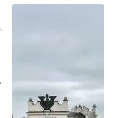
o,
m
ę