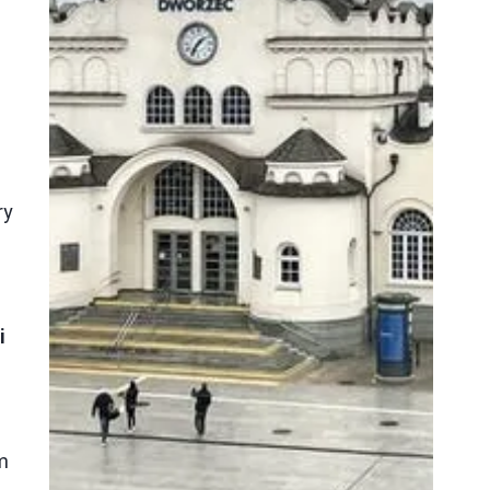
ry
i
e
m