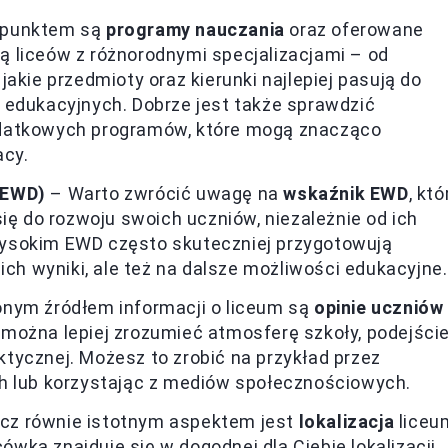
 punktem są
programy nauczania
oraz oferowane
rtą liceów z różnorodnymi specjalizacjami – od
akie przedmioty oraz kierunki najlepiej pasują do
 edukacyjnych. Dobrze jest także sprawdzić
odatkowych programów, które mogą znacząco
acy.
(EWD)
– Warto zwrócić uwagę na
wskaźnik EWD
, któ
ię do rozwoju swoich uczniów, niezależnie od ich
ysokim EWD często skuteczniej przygotowują
ich wyniki, ale też na dalsze możliwości edukacyjne.
nym źródłem informacji o liceum są
opinie uczniów 
 można lepiej zrozumieć atmosferę szkoły, podejści
tycznej. Możesz to zrobić na przykład przez
h lub korzystając z mediów społecznościowych.
ecz równie istotnym aspektem jest
lokalizacja
liceu
cówka znajduje się w dogodnej dla Ciebie lokalizacji,