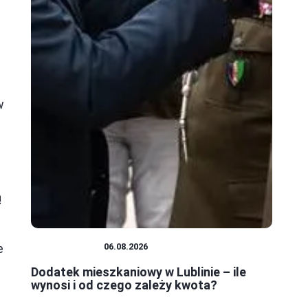
w
ą
o
e
MIESZKANIA
06.08.2026
Dodatek mieszkaniowy w Lublinie – ile
wynosi i od czego zależy kwota?