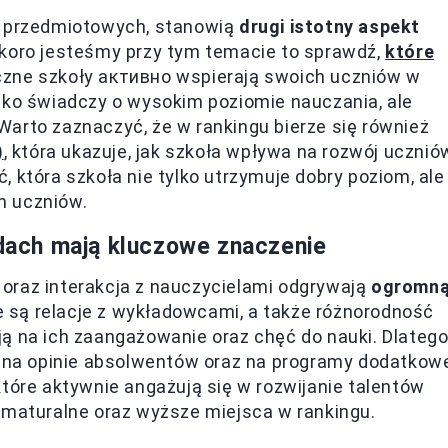
h przedmiotowych, stanowią
drugi istotny aspekt
skoro jesteśmy przy tym temacie to sprawdź,
które
iczne szkoły активно wspierają swoich uczniów w
lko świadczy o wysokim poziomie nauczania, ale
arto zaznaczyć, że w rankingu bierze się również
)
, która ukazuje, jak szkoła wpływa na rozwój ucznió
 która szkoła nie tylko utrzymuje dobry poziom, ale
h uczniów.
adach mają kluczowe znaczenie
oraz interakcja z nauczycielami odgrywają
ogromn
ne są relacje z wykładowcami, a także różnorodność
ą na ich zaangażowanie oraz chęć do nauki. Dlateg
gę na opinie absolwentów oraz na programy dodatkow
które aktywnie angażują się w rozwijanie talentów
 maturalne oraz wyższe miejsca w rankingu.