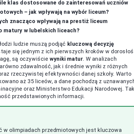
ofile klas dostosowane do zainteresowań uczniów
otowych – jak wpływają na wybór liceum?
ych znacząco wpływają na prestiż liceum
 matury w lubelskich liceach?
młodzi ludzie muszą podjąć
kluczową decyzję
taje się jednym z ich pierwszych kroków w dorosłoś
wagę, są oczywiście
wyniki matur
. W analizach
arówno zdawalność, jak i średnie wyniki z różnych
az rzeczywistej efektywności danej szkoły. Warto
ifikowano aż 35 liceów, a dane pochodzą z uznawanyc
minacyjne oraz Ministerstwo Edukacji Narodowej. Tak
ność przedstawionych informacji.
ęć w olimpiadach przedmiotowych jest kluczowa