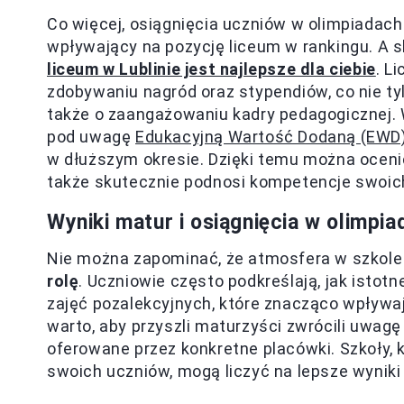
Co więcej, osiągnięcia uczniów w olimpiadac
wpływający na pozycję liceum w rankingu. A 
liceum w Lublinie jest najlepsze dla ciebie
. L
zdobywaniu nagród oraz stypendiów, co nie ty
także o zaangażowaniu kadry pedagogicznej. W
pod uwagę
Edukacyjną Wartość Dodaną (EWD
w dłuższym okresie. Dzięki temu można ocenić,
także skutecznie podnosi kompetencje swoic
Wyniki matur i osiągnięcia w olimpi
Nie można zapominać, że atmosfera w szkole 
rolę
. Uczniowie często podkreślają, jak istot
zajęć pozalekcyjnych, które znacząco wpływaj
warto, aby przyszli maturzyści zwrócili uwa
oferowane przez konkretne placówki. Szkoły, 
swoich uczniów, mogą liczyć na lepsze wyniki