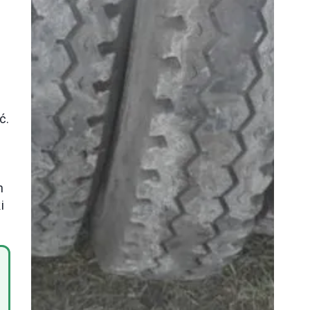
ć.
h
i