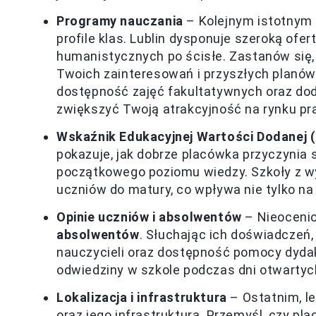
Programy nauczania
– Kolejnym istotnym
profile klas. Lublin dysponuje szeroką ofe
humanistycznych po ścisłe. Zastanów się, j
Twoich zainteresowań i przyszłych planów
dostępność zajęć fakultatywnych oraz d
zwiększyć Twoją atrakcyjność na rynku pr
Wskaźnik Edukacyjnej Wartości Dodanej 
pokazuje, jak dobrze placówka przyczynia s
początkowego poziomu wiedzy. Szkoły z w
uczniów do matury, co wpływa nie tylko na 
Opinie uczniów i absolwentów
– Nieocenio
absolwentów
. Słuchając ich doświadczeń,
nauczycieli oraz dostępność pomocy dydak
odwiedziny w szkole podczas dni otwartyc
Lokalizacja i infrastruktura
– Ostatnim, l
oraz jego infrastruktura. Przemyśl, czy pla