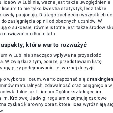
u liceów w Lublinie, ważne jest także uwzględnienie
 liceum to nie tylko kwestia statystyk, lecz także
aprawdę pasjonują. Dlatego zachęcam wszystkich do
 do zasięgnięcia opinii od obecnych uczniów. W
ują o sukcesie; równie istotne jest także środowisk
a nawiązać na długie lata.
 aspekty, które warto rozważyć
eum w Lublinie znacząco wpływa na przyszłość
 W związku z tym, poniżej przedstawiam listę
wagę przy podejmowaniu tej ważnej decyzji.
 o wyborze liceum, warto zapoznać się z
rankingie
zaminów maturalnych, zdawalność oraz osiągnięcia w
acówki takie jak I Liceum Ogólnokształcące im.
 im. Królowej Jadwigi regularnie zajmują czołowe
żna zyskać klarowny obraz, które licea wyróżniają si
w.