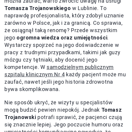
można zaufać, warto zwrócić uwagę na usługi
Tomasza Trojanowskiego
w Lublinie. To
naprawdę profesjonalista, który zdobył uznanie
zarówno w Polsce, jak i za granicą. Co sprawia,
że osiągnął taką renomę? Przede wszystkim
jego
ogromna wiedza oraz umiejętności
.
Wystarczy spojrzeć na jego doświadczenie w
pracy z trudnymi przypadkami, takimi jak guzy
mózgu czy tętniaki, aby docenić jego
kompetencje. W
samodzielnym publicznym
szpitalu klinicznym Nr 4
każdy pacjent może mu
zaufać, nawet jeśli jego historia zdrowotna
bywa skomplikowana.
Nie sposób ukryć, że wizyty u specjalistów
mogą budzić pewien niepokój. Jednak
Tomasz
Trojanowski
potrafi sprawić, że pacjenci czują
się znacznie lepiej. Jego poczucie humoru oraz
umiejętności komunikacyjne powodują, że