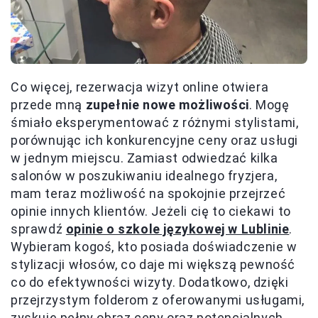
Co więcej, rezerwacja wizyt online otwiera
przede mną
zupełnie nowe możliwości
. Mogę
śmiało eksperymentować z różnymi stylistami,
porównując ich konkurencyjne ceny oraz usługi
w jednym miejscu. Zamiast odwiedzać kilka
salonów w poszukiwaniu idealnego fryzjera,
mam teraz możliwość na spokojnie przejrzeć
opinie innych klientów. Jeżeli cię to ciekawi to
sprawdź
opinie o szkole językowej w Lublinie
.
Wybieram kogoś, kto posiada doświadczenie w
stylizacji włosów, co daje mi większą pewność
co do efektywności wizyty. Dodatkowo, dzięki
przejrzystym folderom z oferowanymi usługami,
zyskuję pełny obraz ceny oraz potencjalnych