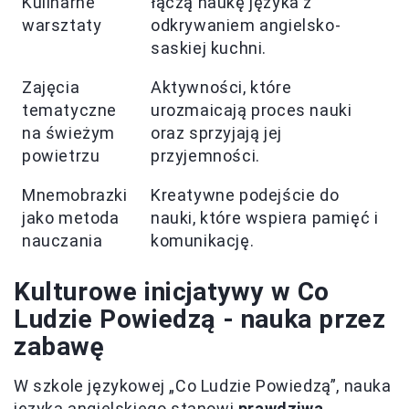
Kulinarne
łączą naukę języka z
warsztaty
odkrywaniem angielsko-
saskiej kuchni.
Zajęcia
Aktywności, które
tematyczne
urozmaicają proces nauki
na świeżym
oraz sprzyjają jej
powietrzu
przyjemności.
Mnemobrazki
Kreatywne podejście do
jako metoda
nauki, które wspiera pamięć i
nauczania
komunikację.
Kulturowe inicjatywy w Co
Ludzie Powiedzą - nauka przez
zabawę
W szkole językowej „Co Ludzie Powiedzą”, nauka
języka angielskiego stanowi
prawdziwą