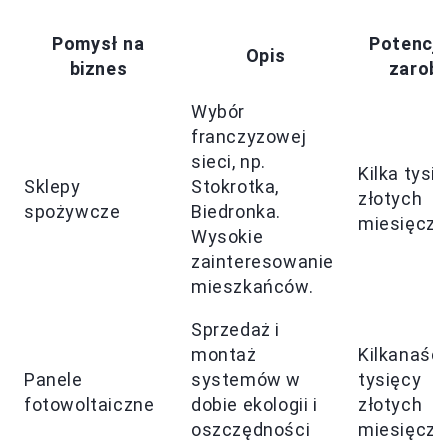
Pomysł na
Potencja
Opis
biznes
zarobk
Wybór
franczyzowej
sieci, np.
Kilka tysi
Sklepy
Stokrotka,
złotych
spożywcze
Biedronka.
miesięczn
Wysokie
zainteresowanie
mieszkańców.
Sprzedaż i
montaż
Kilkanaści
Panele
systemów w
tysięcy
fotowoltaiczne
dobie ekologii i
złotych
oszczędności
miesięczn