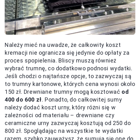
Należy mieć na uwadze, że całkowity koszt
kremacji nie ogranicza się jedynie do opłaty za
proces spopielenia. Bliscy muszą również
wybrać trumnę, co dodatkowo podnosi wydatki.
Jeśli chodzi o najtańsze opcje, to zazwyczaj są
to trumny kartonowe, których cena wynosi około
150 zł. Drewniane trumny mogą kosztować
od
400 do 600 zł
. Ponadto, do całkowitej sumy
należy dodać koszt urny, który różni się w
zależności od materiału – drewniane czy
ceramiczne urny zazwyczaj kosztują od 250 do
800 zł. Spoglądając na wszystkie te wydatki
razem, szybko zauważysz, że sumują się one do