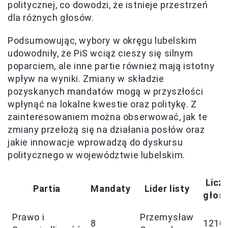
politycznej, co dowodzi, że istnieje przestrzeń
dla różnych głosów.
Podsumowując, wybory w okręgu lubelskim
udowodniły, że PiS wciąż cieszy się silnym
poparciem, ale inne partie również mają istotny
wpływ na wyniki. Zmiany w składzie
pozyskanych mandatów mogą w przyszłości
wpłynąć na lokalne kwestie oraz politykę. Z
zainteresowaniem można obserwować, jak te
zmiany przełożą się na działania posłów oraz
jakie innowacje wprowadzą do dyskursu
politycznego w województwie lubelskim.
Licz
Partia
Mandaty
Lider listy
głos
Prawo i
Przemysław
8
1210