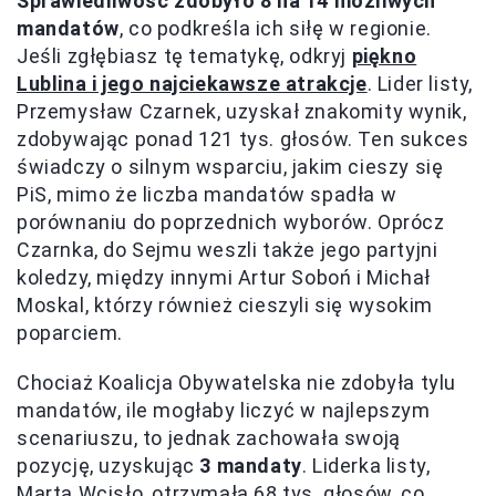
Sprawiedliwość zdobyło 8 na 14 możliwych
mandatów
, co podkreśla ich siłę w regionie.
Jeśli zgłębiasz tę tematykę, odkryj
piękno
Lublina i jego najciekawsze atrakcje
. Lider listy,
Przemysław Czarnek, uzyskał znakomity wynik,
zdobywając ponad 121 tys. głosów. Ten sukces
świadczy o silnym wsparciu, jakim cieszy się
PiS, mimo że liczba mandatów spadła w
porównaniu do poprzednich wyborów. Oprócz
Czarnka, do Sejmu weszli także jego partyjni
koledzy, między innymi Artur Soboń i Michał
Moskal, którzy również cieszyli się wysokim
poparciem.
Chociaż Koalicja Obywatelska nie zdobyła tylu
mandatów, ile mogłaby liczyć w najlepszym
scenariuszu, to jednak zachowała swoją
pozycję, uzyskując
3 mandaty
. Liderka listy,
Marta Wcisło, otrzymała 68 tys. głosów, co