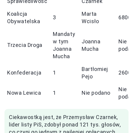
Sprawiedliwość
Czarnek
Koalicja
Marta
3
6800
Obywatelska
Wcisło
Mandaty
w tym
Joanna
Nie
Trzecia Droga
Joanna
Mucha
poda
Mucha
Bartłomiej
Konfederacja
1
2600
Pejo
Nie
Nowa Lewica
1
Nie podano
poda
Ciekawostką jest, że Przemysław Czarnek,
lider listy PiS, zdobył ponad 121 tys. głosów,
co czyni go jednym z najlepiej opłacanych