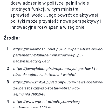
doświadczenie w polityce, pełnił wiele
istotnych funkcji, w tym ministra
sprawiedliwości. Jego powrót do aktywnej
polityki może przynieść nowe perspektywy i
innowacyjne rozwiązania w regionie.
Źródła:
https://wiadomosci.onet.pl/lublin/pelna-lista-pis-do-
parlamentu-z-lublina-ministrowie-i-pupil-
kaczynskiego/gjvle6n
https://jawnylublin.pl/dwojka-nowych-poslow-kto-
idzie-do-sejmu-za-hetmana-i-wcislo/
https://www.rmf24.pl/regiony/lublin/news-poslowie-
z-lubelszczyzny-kto-zostal-wybrany-do-
sejmu,nId,7092948
https://www.wprost.pl/polityka/wybory-
parlamentarne-2026/o-