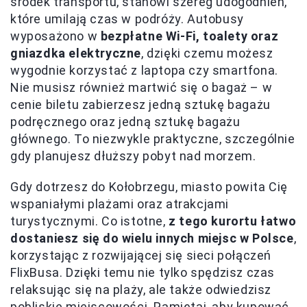
środek transportu, stanowi szereg udogodnień,
które umilają czas w podróży. Autobusy
wyposażono w
bezpłatne Wi-Fi, toalety oraz
gniazdka elektryczne
, dzięki czemu możesz
wygodnie korzystać z laptopa czy smartfona.
Nie musisz również martwić się o bagaż – w
cenie biletu zabierzesz jedną sztukę bagażu
podręcznego oraz jedną sztukę bagażu
głównego. To niezwykle praktyczne, szczególnie
gdy planujesz dłuższy pobyt nad morzem.
Gdy dotrzesz do Kołobrzegu, miasto powita Cię
wspaniałymi plażami oraz atrakcjami
turystycznymi. Co istotne,
z tego kurortu łatwo
dostaniesz się do wielu innych miejsc w Polsce
,
korzystając z rozwijającej się sieci połączeń
FlixBusa. Dzięki temu nie tylko spędzisz czas
relaksując się na plaży, ale także odwiedzisz
pobliskie miejscowości. Pamiętaj, aby kupować