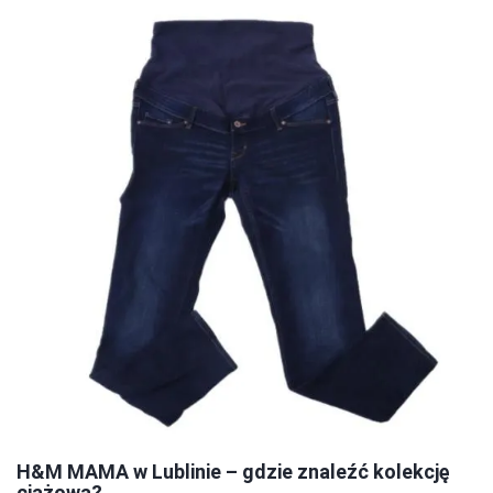
H&M MAMA w Lublinie – gdzie znaleźć kolekcję
ciążową?