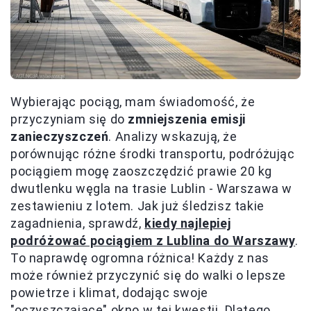
Wybierając pociąg, mam świadomość, że
przyczyniam się do
zmniejszenia emisji
zanieczyszczeń
. Analizy wskazują, że
porównując różne środki transportu, podróżując
pociągiem mogę zaoszczędzić prawie 20 kg
dwutlenku węgla na trasie Lublin - Warszawa w
zestawieniu z lotem. Jak już śledzisz takie
zagadnienia, sprawdź,
kiedy najlepiej
podróżować pociągiem z Lublina do Warszawy
.
To naprawdę ogromna różnica! Każdy z nas
może również przyczynić się do walki o lepsze
powietrze i klimat, dodając swoje
"oczyszczające" okno w tej kwestii. Dlatego