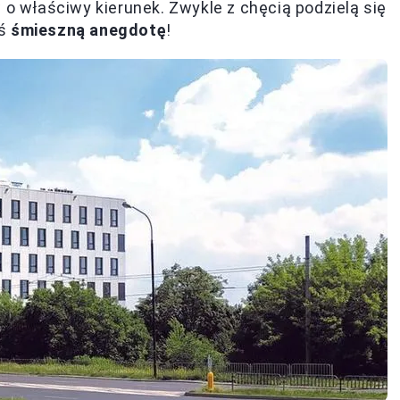
 o właściwy kierunek. Zwykle z chęcią podzielą się
ąś
śmieszną anegdotę
!