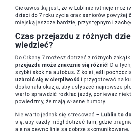
Ciekawostką jest, że w Lublinie istnieje możl
dzieci do 7 roku życia oraz seniorów powyżej 
miejską jeszcze bardziej przystępnym i zachę
Czas przejazdu z różnych dzie
wiedzieć?
Do Orkany 7 możesz dotrzeć z różnych zakątk
przejazdu może znacznie się różnić
! Dla tyc
szybki skok na autobus. Z kolei jeśli pochodzis
uzbroić się w cierpliwość
i przygotować na ku
doskonała okazja, aby usłyszeć najnowsze plo
warto sprawdzić rozkład jazdy, ponieważ niektó
powiedzmy, że mają własne humory.
Nie warto jednak się stresować –
Lublin to d
się, aby każdy mógł dotrzeć tam, gdzie pragni
ale na pewno linie są dobrze skomunikowane.