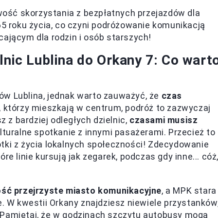
iwość skorzystania z bezpłatnych przejazdów dla
65 roku życia, co czyni podróżowanie komunikacją
cającym dla rodzin i osób starszych!
lnic Lublina do Orkany 7: Co wart
ów Lublina, jednak warto zauważyć, że
czas
h, którzy mieszkają w centrum, podróż to zazwyczaj
z z bardziej odległych dzielnic,
czasami musisz
lturalne spotkanie z innymi pasażerami. Przecież to
tki z życia lokalnych społeczności! Zdecydowanie
re linie kursują jak zegarek, podczas gdy inne... cóż
ość przejrzyste miasto komunikacyjne
, a MPK stara
e. W kwestii Orkany znajdziesz niewiele przystanków
 Pamiętaj, że w godzinach szczytu autobusy mogą