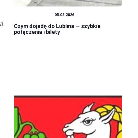
PODRÓŻOWANIE
05.08.2026
wi
Czym dojadę do Lublina — szybkie
połączenia i bilety
y