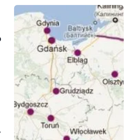
o
,
,