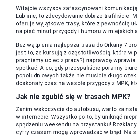
Witajcie wszyscy zafascynowani komunikacją 
Lublinie, to zdecydowanie dobrze trafiliście!
oferuje wyjątkowe trasy, które z pewnością uł
na pięć minut przygody i humoru w miejskich
Bez wątpienia najlepsza trasa do Orkany 7 pro
jest to, że kursują z częstotliwością, która w p
pragniemy uciec z pracy?) naprawdę wprawia 
spotkać. A co, gdy przespaliście poranny biu
popołudniowych także nie musicie długo czek
doskonały czas na wesołe przygody z MPK, k
Jak nie zgubić się w trasach MPK?
Zanim wskoczycie do autobusu, warto zainstal
w internecie. Wszystko po to, by uniknąć niep
spędzeniu weekendu na przystanku! Rozkłady j
cyfry czasem mogą wprowadzać w błąd. Na sz