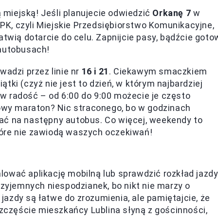
miejską! Jeśli planujecie odwiedzić
Orkanę 7
w
 MPK, czyli Miejskie Przedsiębiorstwo Komunikacyjne,
atwią dotarcie do celu. Zapnijcie pasy, bądźcie goto
 autobusach!
wadzi przez linie nr
16 i 21
. Ciekawym smaczkiem
iątki (czyż nie jest to dzień, w którym najbardziej
w radość – od 6:00 do 9:00 możecie je często
rowy maraton? Nic straconego, bo w godzinach
ać na następny autobus. Co więcej, weekendy to
tóre nie zawiodą waszych oczekiwań!
ować aplikację mobilną lub sprawdzić rozkład jazd
rzyjemnych niespodzianek, bo nikt nie marzy o
azdy są łatwe do zrozumienia, ale pamiętajcie, że
częście mieszkańcy Lublina słyną z gościnności,