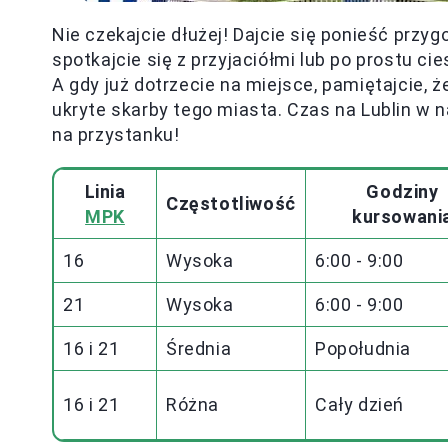
Nie czekajcie dłużej! Dajcie się ponieść przyg
spotkajcie się z przyjaciółmi lub po prostu cie
A gdy już dotrzecie na miejsce, pamiętajcie, 
ukryte skarby tego miasta. Czas na Lublin w 
na przystanku!
Linia
Godziny
Częstotliwość
MPK
kursowani
16
Wysoka
6:00 - 9:00
21
Wysoka
6:00 - 9:00
16 i 21
Średnia
Popołudnia
16 i 21
Różna
Cały dzień