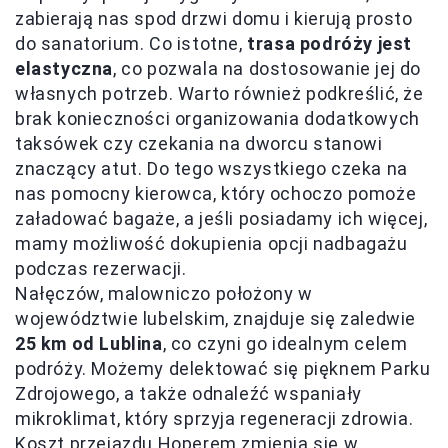
zabierają nas spod drzwi domu i kierują prosto
do sanatorium. Co istotne,
trasa podróży jest
elastyczna
, co pozwala na dostosowanie jej do
własnych potrzeb. Warto również podkreślić, że
brak konieczności organizowania dodatkowych
taksówek czy czekania na dworcu stanowi
znaczący atut. Do tego wszystkiego czeka na
nas pomocny kierowca, który ochoczo pomoże
załadować bagaże, a jeśli posiadamy ich więcej,
mamy możliwość dokupienia opcji nadbagażu
podczas rezerwacji.
Nałęczów, malowniczo położony w
województwie lubelskim, znajduje się zaledwie
25 km od Lublina
, co czyni go idealnym celem
podróży. Możemy delektować się pięknem Parku
Zdrojowego, a także odnaleźć wspaniały
mikroklimat, który sprzyja regeneracji zdrowia.
Koszt przejazdu Hoperem zmienia się w