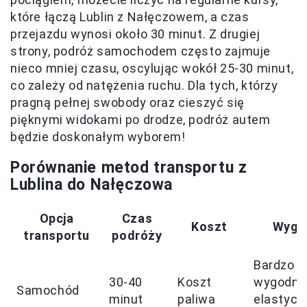
które łączą Lublin z Nałęczowem, a czas
przejazdu wynosi około 30 minut. Z drugiej
strony, podróż samochodem często zajmuje
nieco mniej czasu, oscylując wokół 25-30 minut,
co zależy od natężenia ruchu. Dla tych, którzy
pragną pełnej swobody oraz cieszyć się
pięknymi widokami po drodze, podróż autem
będzie doskonałym wyborem!
Porównanie metod transportu z
Lublina do Nałęczowa
Opcja
Czas
Koszt
Wygo
transportu
podróży
Bardzo
30-40
Koszt
wygodna
Samochód
minut
paliwa
elastycz