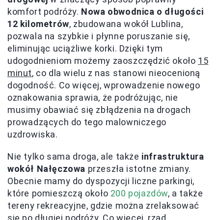
komfort podróży.
Nowa obwodnica o długości
12 kilometrów
, zbudowana wokół Lublina,
pozwala na szybkie i płynne poruszanie się,
eliminując uciążliwe korki. Dzięki tym
udogodnieniom możemy zaoszczędzić około
15
minut
, co dla wielu z nas stanowi nieocenioną
dogodność. Co więcej, wprowadzenie nowego
oznakowania sprawia, że podróżując, nie
musimy obawiać się zbłądzenia na drogach
prowadzących do tego malowniczego
uzdrowiska.
Nie tylko sama droga, ale także
infrastruktura
wokół Nałęczowa
przeszła istotne zmiany.
Obecnie mamy do dyspozycji liczne parkingi,
które pomieszczą około
200 pojazdów
, a także
tereny rekreacyjne, gdzie można zrelaksować
się po długiej podróży. Co więcej, rząd