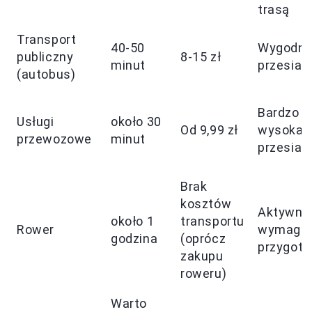
trasą
Transport
40-50
Wygodna,
publiczny
8-15 zł
minut
przesiad
(autobus)
Bardzo
Usługi
około 30
Od 9,99 zł
wysoka, 
przewozowe
minut
przesiad
Brak
kosztów
Aktywny,
około 1
transportu
Rower
wymaga
godzina
(oprócz
przygot
zakupu
roweru)
Warto