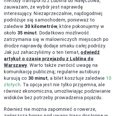
metody transportu z Lublina do Nałęczowa,
zauważam, że wybór jest naprawdę
interesujący. Niezaprzeczalnie, najdogodniej
podróżuje się samochodem, ponieważ to
zaledwie
30 kilometrów
, które pokonujemy w
około
35 minut
. Dodatkowo możliwość
zatrzymania się w malowniczych miejscach po
drodze naprawdę dodaje smaku całej podróży.
Jak już zahaczyliśmy o ten temat,
odwiedź
artykuł o czasie przejazdu z Lublina do
Warszawy
. Warto także zwrócić uwagę na
komunikację publiczną; regularne autobusy
kursują co
30 minut
, a bilet kosztuje zaledwie
10
złotych
. Ta opcja jest nie tylko przyjemna, ale
również ekonomiczna, umożliwiając podziwianie
widoków bez potrzeby prowadzenia pojazdu.
Również nie można zapomnieć o rowerze,
zwłaszcza biorąc pod uwagę trasy dostępne w