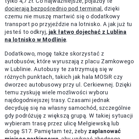
tylko 4,7 zł. Co najważniejsze, pojazdy te
docierają bezpośrednio pod terminal
, dzięki
czemu nie muszę martwić się o dodatkowy
transport po przyjeździe na lotnisko. A jak już tu
jesteś to odkryj,
jak łatwo dojechać z Lublina
na lotnisko w Modlinie
.
Dodatkowo, mogę także skorzystać z
autobusów, które wyruszają z placu Zamkowego
w Lublinie. Autobusy te zatrzymują się w
różnych punktach, takich jak hala MOSiR czy
dworzec autobusowy przy ul. Cerkiewnej. Dzięki
temu zyskuję wiele możliwości wyboru
najdogodniejszej trasy. Czasami jednak
decyduję się na własny samochód, szczególnie
gdy podróżuję z większą grupą. W takiej sytuacji
wybieram trasę przez ulicę Mełgiewską lub
drogę S17. Pamiętam też, żeby
zaplanować
miejsce parkingowe
, aby uniknąć zbędnego