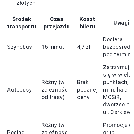
złotych.
Środek
Czas
Koszt
Uwagi
transportu
przejazdu
biletu
Dociera
Szynobus
16 minut
4,7 zł
bezpośredn
pod termina
Zatrzymują
się w wielu
Różny (w
Brak
punktach,
Autobusy
zależności
podanej
m.in. hala
od trasy)
ceny
MOSiR,
dworzec pr
ul. Cerkiewn
Różny (w
Promocje dl
Pociąg
zależności
grup,