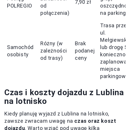
7,90 zł
POLREGIO
od
oszczędno
połączenia)
na parkingu
Trasa przez
ul.
Mełgiewską
Różny (w
Brak
Samochód
lub drogę S
zależności
podanej
osobisty
koniecznoś
od trasy)
ceny
zaplanowan
miejsca
parkingowe
Czas i koszty dojazdu z Lublina
na lotnisko
Kiedy planuję wyjazd z Lublina na lotnisko,
zawsze zwracam uwagę na
czas oraz koszt
dojazdu
. Warto wziąć pod uwagę kilka