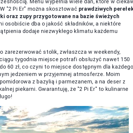
czesnością. Menu wypełnia wiele dań, które w cieka
 W "2 Pi Er" można skosztować
prawdziwych perełek
wki oraz zupy przygotowane na bazie świeżych
ni osobiście dba o jakość składników, a niektóre
wątpienia dodaje niezwykłego klimatu każdemu
to zarezerwować stolik, zwłaszcza w weekendy,
ciągu tygodnia miejsce potrafi obsłużyć nawet 150
do 60 zł, co czyni to miejsce dostępnym dla każdego
lnym jedzeniem w przyjemnej atmosferze. Moim
omidorowa z bazylią i parmezanem, a na deser z
ej piekarni. Gwarantuję, że "2 Pi Er" to kulinarne
ługo!