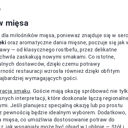
w
ów mięsa
 dla miłośników mięsa, ponieważ znajduje się w ser
eki
oraz aromatyczne dania mięsne, poczuje się jak 
awy — od klasycznego rostbefu, przez delikatne
 chwila zaskakują nowymi smakami. Co istotne,
kalnych dostawców, dzięki czemu potrawy
rność restauracji wzrosła również dzięki obfitym
ajbardziej wymagających gości.
bracja smaku
. Goście mają okazję spróbować nie tyl
nych interpretacji, które doskonale łączą regionaln
i. Jeśli planujesz specjalną okazję lub po prostu
 z pewnością będzie idealnym wyborem. Dodatkowo,
ia mięsa, co umożliwia dostosowanie potraw do
z, jak wspaniały może być obiad w Lublinie — Stół i