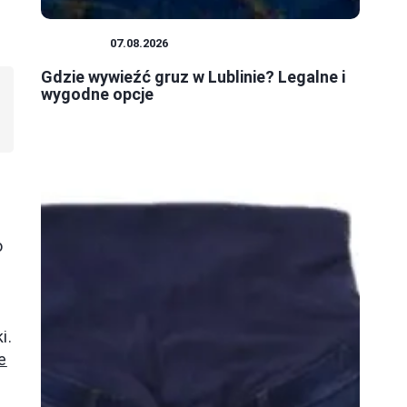
PORADY
07.08.2026
Gdzie wywieźć gruz w Lublinie? Legalne i
wygodne opcje
o
i.
e