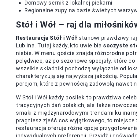
Domowy sernik z lokalnej piekarni
Regionalne zupy na bazie świeżych warzy
Stół i Wół – raj dla miłośnik
Restauracja Stół i Wół
stanowi prawdziwy raj
Lublina. Tutaj każdy, kto uwielbia
soczyste st
niebie. W menu goście znajdą różnorodne potr
polędwice, aż po sezonowe specjały, które co
wszelkie składniki pochodzą wyłącznie od lo
charakteryzują się najwyższą jakością. Popula
porcjom, które z pewnością zadowolą nawet n
W Stół i Wół każdy posiłek to prawdziwa
cele
tradycyjnych dań polskich, ale także nowoczes
smaki z międzynarodowymi trendami kulinarnym
pragniesz zjeść coś wyjątkowego, to miejsce
restauracja oferuje różne opcje przygotowan
indywidualnych preferencji. Przyjdź i doświadc