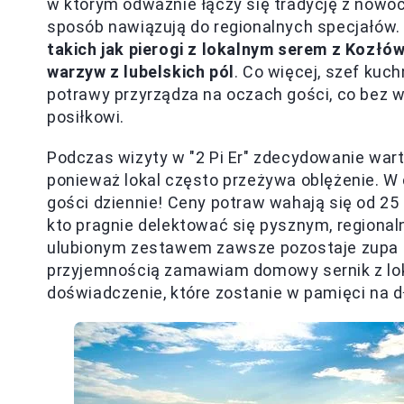
w którym odważnie łączy się tradycję z nowo
sposób nawiązują do regionalnych specjałów.
takich jak pierogi z lokalnym serem z Kozłó
warzyw z lubelskich pól
. Co więcej, szef kuch
potrawy przyrządza na oczach gości, co bez 
posiłkowi.
Podczas wizyty w "2 Pi Er" zdecydowanie war
ponieważ lokal często przeżywa oblężenie. W 
gości dziennie! Ceny potraw wahają się od 25 
kto pragnie delektować się pysznym, regiona
ulubionym zestawem zawsze pozostaje zupa p
przyjemnością zamawiam domowy sernik z lokaln
doświadczenie, które zostanie w pamięci na d