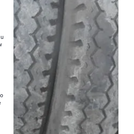
cu
w
ko
e