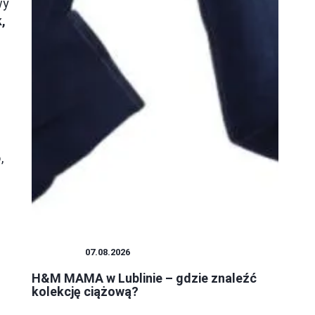
wy
,
,
ZAKUPY
07.08.2026
H&M MAMA w Lublinie – gdzie znaleźć
kolekcję ciążową?