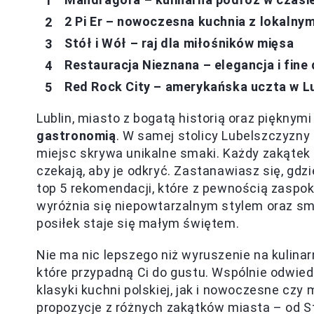
2 Pi Er – nowoczesna kuchnia z lokalny
Stół i Wół – raj dla miłośników mięsa
Restauracja Nieznana – elegancja i fine 
Red Rock City – amerykańska uczta w Lu
Lublin, miasto z bogatą historią oraz piękny
gastronomią
. W samej stolicy Lubelszczyzny
miejsc skrywa unikalne smaki. Każdy zakątek t
czekają, aby je odkryć. Zastanawiasz się, gdz
top 5 rekomendacji, które z pewnością zaspok
wyróżnia się niepowtarzalnym stylem oraz sm
posiłek staje się małym świętem.
Nie ma nic lepszego niż wyruszenie na kulina
które przypadną Ci do gustu. Wspólnie odwied
klasyki kuchni polskiej, jak i nowoczesne cz
propozycje z różnych zakątków miasta – od St