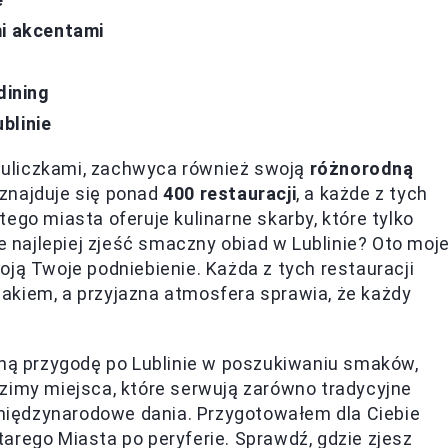
mi akcentami
dining
blinie
mi uliczkami, zachwyca również swoją
różnorodną
 znajduje się ponad
400 restauracji
, a każde z tych
ego miasta oferuje kulinarne skarby, które tylko
ie najlepiej zjeść smaczny obiad w Lublinie? Oto moj
oją Twoje podniebienie. Każda z tych restauracji
akiem, a przyjazna atmosfera sprawia, że każdy
rną przygodę po Lublinie w poszukiwaniu smaków,
zimy miejsca, które serwują zarówno tradycyjne
y międzynarodowe dania. Przygotowałem dla Ciebie
arego Miasta po peryferie. Sprawdź, gdzie zjesz