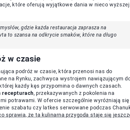
uracje, które oferują wyjątkowe dania w nieco wyższej
!
zmysłów, gdzie każda restauracja zaprasza na
yta to szansa na odkrycie smaków, które na długo
ż w czasie
nująca podróż w czasie, która przenosi nas do
wane na Rynku, zachwyca wystrojem nawiązującym d
 której każdy kęs przypomina o dawnych czasach.
h recepturach
, przekazywanych z pokolenia na
mi potrawami. W ofercie szczególnie wyróżniają się
czenie szabatu czy latkes serwowane podczas Chanuk
co sprawia, że ta kulinarna przygoda staje się jeszcz